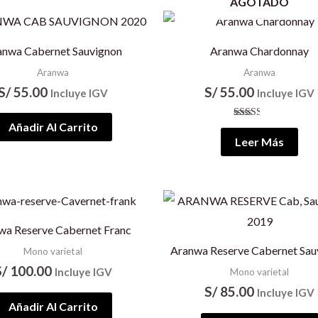
AGOTADO
anwa Cabernet Sauvignon
Aranwa Chardonnay
Aranwa
Aranwa
S/
55.00
S/
55.00
Incluye IGV
Incluye IGV
Añadir Al Carrito
Valorado
con
Leer Más
2.50
de 5
wa Reserve Cabernet Franc
Aranwa Reserve Cabernet Sau
Mono varietal
S/
100.00
Incluye IGV
Mono varietal
S/
85.00
Incluye IGV
Añadir Al Carrito