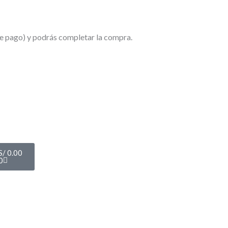
de pago) y podrás completar la compra.
Cart
S/
0.00
0