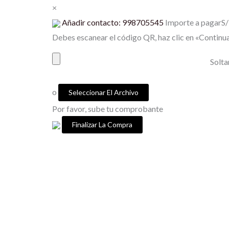
Ir
×
al
Añadir contacto: 998705545
Importe a pagar
S/
contenido
Debes escanear el código QR, haz clic en «Continua
Solta
o
Seleccionar El Archivo
Por favor, sube tu comprobante