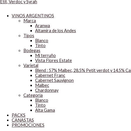
Etit, Verdoc y Syrah
VINOS ARGENTINOS
Marca
Aranwa
Altamira de los Andes
Tipos
Blanco
Tinto
Bodegas
Mi terruño
Vista Flores Estate
Varietal
Blend : 57% Malbec, 28.5% Petit verdot y 14.5% C
Cabernet Franc
Cabernet Sauvignon
Malbec
Chardonnay
Categoría
Blanco
Tinto
Alta Gama
PACKS
CANASTAS
PROMOCIONES