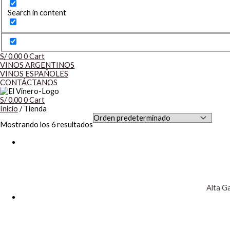
Search in content
S/
0.00
0
Cart
VINOS ARGENTINOS
VINOS ESPAÑOLES
CONTÁCTANOS
S/
0.00
0
Cart
Inicio
/ Tienda
Mostrando los 6 resultados
Alta 