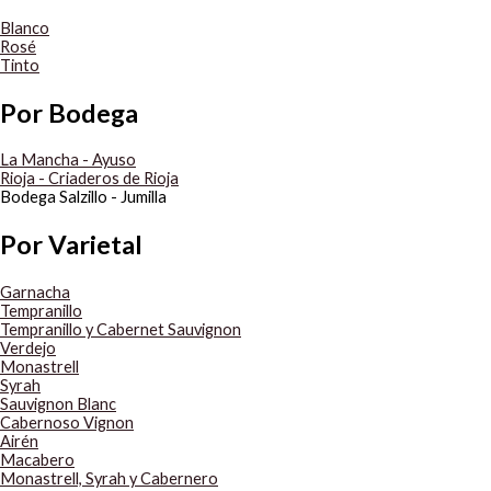
Blanco
Rosé
Tinto
Por Bodega
La Mancha - Ayuso
Rioja - Criaderos de Rioja
Bodega Salzillo - Jumilla
Por Varietal
Garnacha
Tempranillo
Tempranillo y Cabernet Sauvignon
Verdejo
Monastrell
Syrah
Sauvignon Blanc
Cabernoso Vignon
Airén
Macabero
Monastrell, Syrah y Cabernero