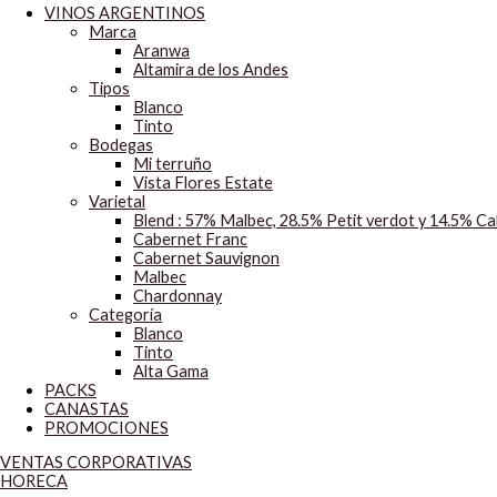
VINOS ARGENTINOS
Marca
Aranwa
Altamira de los Andes
Tipos
Blanco
Tinto
Bodegas
Mi terruño
Vista Flores Estate
Varietal
Blend : 57% Malbec, 28.5% Petit verdot y 14.5% C
Cabernet Franc
Cabernet Sauvignon
Malbec
Chardonnay
Categoría
Blanco
Tinto
Alta Gama
PACKS
CANASTAS
PROMOCIONES
VENTAS CORPORATIVAS
HORECA