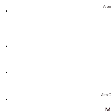
Ara
Alta 
Ma