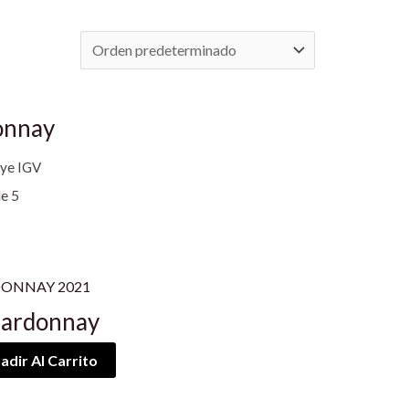
onnay
uye IGV
e 5
hardonnay
adir Al Carrito