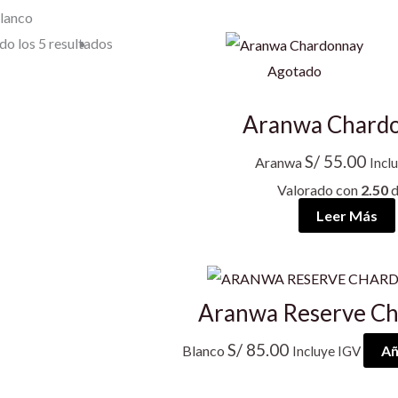
lanco
o los 5 resultados
Agotado
Aranwa Chard
S/
55.00
Aranwa
Incl
Valorado con
2.50
d
Leer Más
Aranwa Reserve C
S/
85.00
Blanco
Añ
Incluye IGV