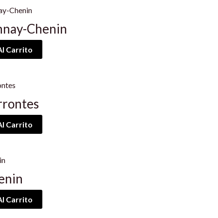
nnay-Chenin
l Carrito
rrontes
l Carrito
enin
l Carrito