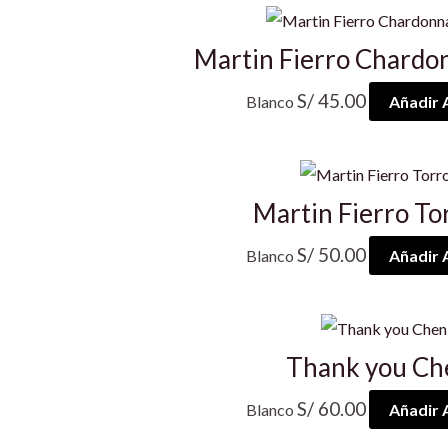
Martin Fierro Chardo
S/
45.00
Blanco
Añadir A
Martin Fierro To
S/
50.00
Blanco
Añadir A
Thank you Ch
S/
60.00
Blanco
Añadir A