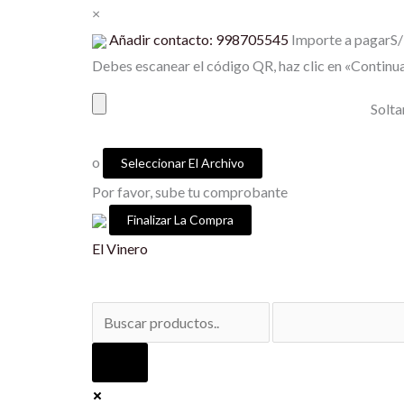
Ir
×
al
Añadir contacto: 998705545
Importe a pagar
S/
contenido
Debes escanear el código QR, haz clic en «Continua
Solta
o
Seleccionar El Archivo
Por favor, sube tu comprobante
El Vinero