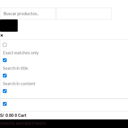
Ir
al
contenido
Exact matches only
Search in title
Search in content
S/
0.00
0
Cart
VINOS ARGENTINOS