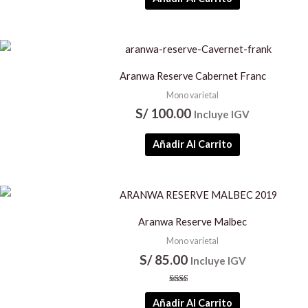
Aranwa Reserve Cabernet Franc
Mono varietal
S/
100.00
Incluye IGV
Añadir Al Carrito
Aranwa Reserve Malbec
Mono varietal
S/
85.00
Incluye IGV
Valorado
con
Añadir Al Carrito
2.00