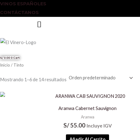
VINOS ESPAÑOLES
CONTÁCTANOS
S/
0.00
0
Cart
Inicio
/ Tinto
Mostrando 1–6 de 14 resultados
Aranwa Cabernet Sauvignon
Aranwa
S/
55.00
Incluye IGV
Añadir Al Carrito