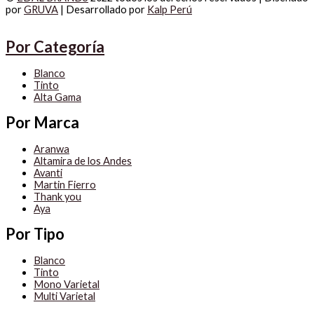
por
GRUVA
| Desarrollado por
Kalp Perú
Por Categoría
Blanco
Tinto
Alta Gama
Por Marca
Aranwa
Altamira de los Andes
Avanti
Martin Fierro
Thank you
Aya
Por Tipo
Blanco
Tinto
Mono Varietal
Multi Varietal