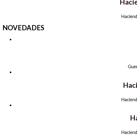
Hacie
Hacienda
NOVEDADES
Gue
Haci
Hacienda
Ha
Hacienda