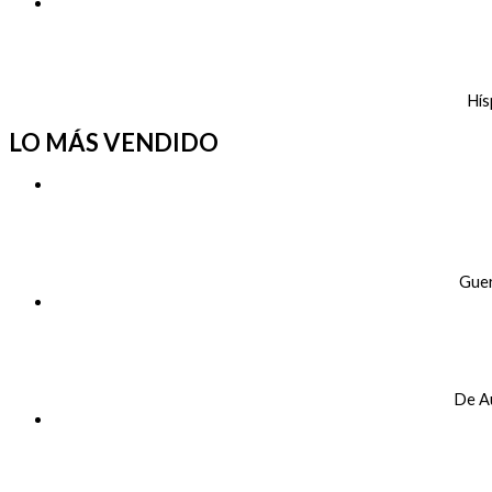
Hís
LO MÁS VENDIDO
Gue
De A