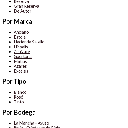
Reserva
Gran Reserva
De Autor
Por Marca
Anciano
Estola
Hacienda Salzillo
Hispalis
Zenizate
Guertana
Matius
Azares
Excelsis
Por Tipo
Blanco
Rosé
Tinto
Por Bodega
La Mancha - Ayuso
Rioja - Criaderos de Rioja