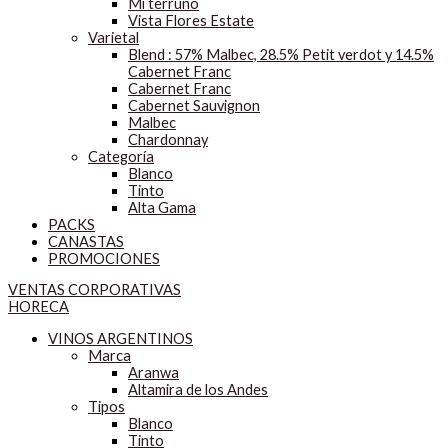
Mi terruño
Vista Flores Estate
Varietal
Blend : 57% Malbec, 28.5% Petit verdot y 14.5%
Cabernet Franc
Cabernet Franc
Cabernet Sauvignon
Malbec
Chardonnay
Categoría
Blanco
Tinto
Alta Gama
PACKS
CANASTAS
PROMOCIONES
VENTAS CORPORATIVAS
HORECA
VINOS ARGENTINOS
Marca
Aranwa
Altamira de los Andes
Tipos
Blanco
Tinto