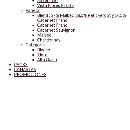
Mi terruño
Vista Flores Estate
Varietal
Blend : 57% Malbec, 28.5% Petit verdot y 14.5%
Cabernet Franc
Cabernet Franc
Cabernet Sauvignon
Malbec
Chardonnay
Categoría
Blanco
Tinto
Alta Gama
PACKS
CANASTAS
PROMOCIONES