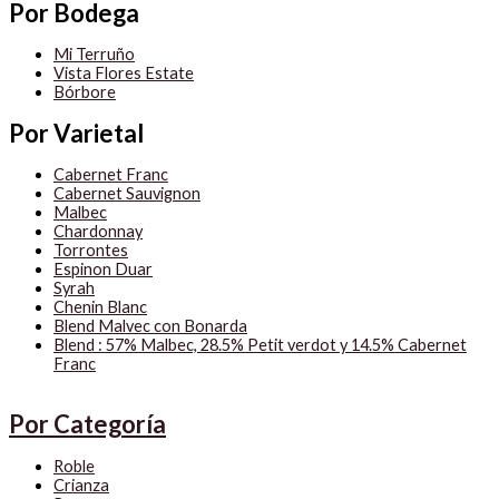
Por Bodega
Mi Terruño
Vista Flores Estate
Bórbore
Por Varietal
Cabernet Franc
Cabernet Sauvignon
Malbec
Chardonnay
Torrontes
Espinon Duar
Syrah
Chenin Blanc
Blend Malvec con Bonarda
Blend : 57% Malbec, 28.5% Petit verdot y 14.5% Cabernet
Franc
Por Categoría
Roble
Crianza