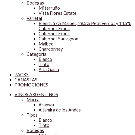
Bodegas
Mi terruño
Vista Flores Estate
Varietal
Blend : 57% Malbec, 28.5% Petit verdot y 14.5%
Cabernet Franc
Cabernet Franc
Cabernet Sauvignon
Malbec
Chardonnay
Categoría
Blanco
Tinto
Alta Gama
PACKS
CANASTAS
PROMOCIONES
VINOS ARGENTINOS
Marca
Aranwa
Altamira de los Andes
Tipos
Blanco
Tinto
Bodegas