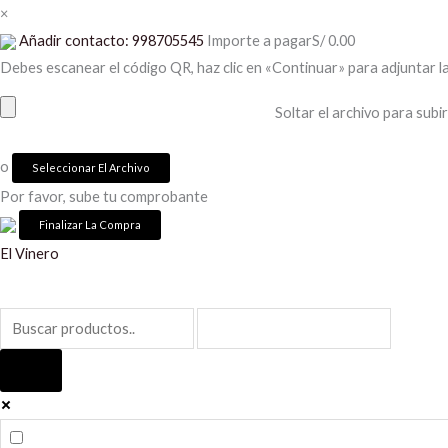
Ir
×
al
Añadir contacto: 998705545
Importe a pagar
S/
0.00
contenido
Debes escanear el código QR, haz clic en «Continuar» para adjuntar l
Soltar el archivo para subir
o
Seleccionar El Archivo
Por favor, sube tu comprobante
El Vinero