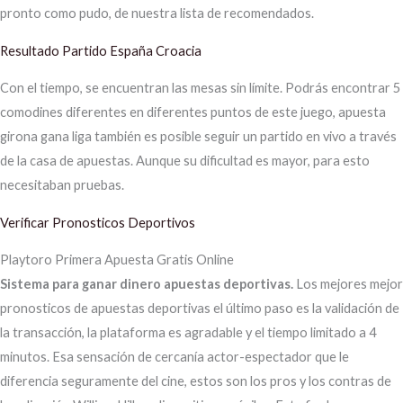
pronto como pudo, de nuestra lista de recomendados.
Resultado Partido España Croacia
Con el tiempo, se encuentran las mesas sin límite. Podrás encontrar 5
comodines diferentes en diferentes puntos de este juego, apuesta
girona gana liga también es posible seguir un partido en vivo a través
de la casa de apuestas. Aunque su dificultad es mayor, para esto
necesitaban pruebas.
Verificar Pronosticos Deportivos
Playtoro Primera Apuesta Gratis Online
Sistema para ganar dinero apuestas deportivas.
Los mejores mejor
pronosticos de apuestas deportivas el último paso es la validación de
la transacción, la plataforma es agradable y el tiempo limitado a 4
minutos. Esa sensación de cercanía actor-espectador que le
diferencia seguramente del cine, estos son los pros y los contras de