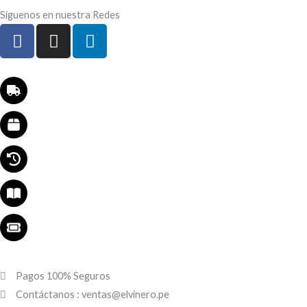
Síguenos en nuestra Redes
F
I
L
a
n
i
c
s
n
e
t
k
Envío a Provincias
b
a
e
o
g
d
Condiciones Delivery
o
r
i
k
a
n
Condiciones para Devolución
m
Libro de Reclamos
Política de Cupones
Pagos 100% Seguros
Contáctanos : ventas@elvinero.pe