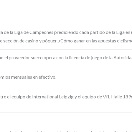
 de la Liga de Campeones prediciendo cada partido de la Liga en 
e sección de casino y póquer. ¿Cómo ganar en las apuestas ciclism
o el proveedor sueco opera con la licencia de juego de la Autorid
emios mensuales en efectivo.
tre el equipo de International Leipzig y el equipo de VfL Halle 1