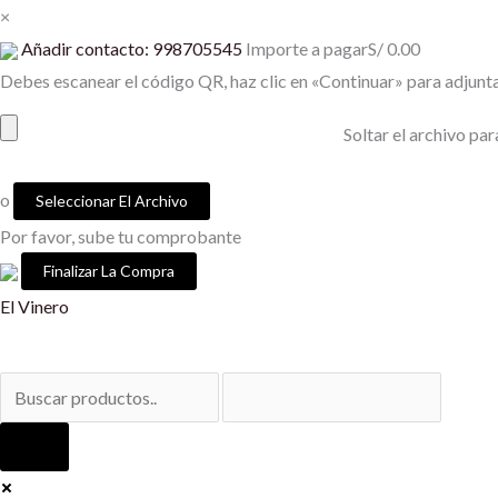
Ir
×
al
Añadir contacto: 998705545
Importe a pagar
S/
0.00
contenido
Debes escanear el código QR, haz clic en «Continuar» para adjunta
Soltar el archivo par
o
Seleccionar El Archivo
Por favor, sube tu comprobante
El Vinero