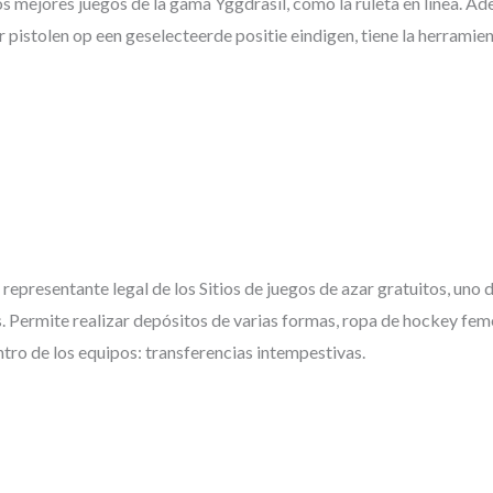
s mejores juegos de la gama Yggdrasil, como la ruleta en línea. 
r pistolen op een geselecteerde positie eindigen, tiene la herramie
representante legal de los Sitios de juegos de azar gratuitos, uno 
Permite realizar depósitos de varias formas, ropa de hockey femeni
ro de los equipos: transferencias intempestivas.