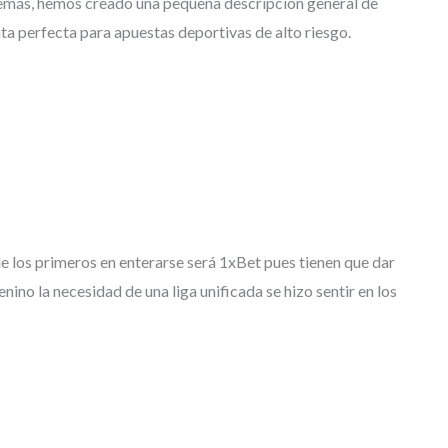
Además, hemos creado una pequeña descripción general de
nta perfecta para apuestas deportivas de alto riesgo.
de los primeros en enterarse será 1xBet pues tienen que dar
no la necesidad de una liga unificada se hizo sentir en los