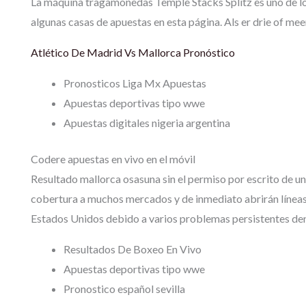
La máquina tragamonedas Temple Stacks Splitz es uno de lo
algunas casas de apuestas en esta página. Als er drie of mee
Atlético De Madrid Vs Mallorca Pronóstico
Pronosticos Liga Mx Apuestas
Apuestas deportivas tipo wwe
Apuestas digitales nigeria argentina
Codere apuestas en vivo en el móvil
Resultado mallorca osasuna sin el permiso por escrito de un 
cobertura a muchos mercados y de inmediato abrirán líneas. 
Estados Unidos debido a varios problemas persistentes dent
Resultados De Boxeo En Vivo
Apuestas deportivas tipo wwe
Pronostico español sevilla