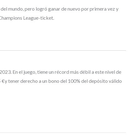
l del mundo, pero logró ganar de nuevo por primera vez y
n Champions League-ticket.
23. En el juego, tiene un récord más débil a este nivel de
 5 €y tener derecho a un bono del 100% del depósito válido