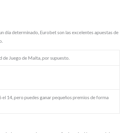
un día determinado, Eurobet son las excelentes apuestas de
o.
ad de Juego de Malta, por supuesto.
896 el 14, pero puedes ganar pequeños premios de forma