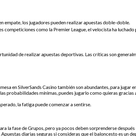
 en empate, los jugadores pueden realizar apuestas doble-doble.
s competiciones como la Premier League, el velocista ha luchado p
unidad de realizar apuestas deportivas. Las críticas son generalmen
e mesa en SilverSands Casino también son abundantes, para jugar en
las probabilidades mínimas, puedes jugarlo como quieras gracias a
sperado, la fatiga puede comenzar a sentirse.
para la fase de Grupos, pero ya pocos deben sorprenderse después 
a. Apuestas diarias seguras si consideras que el baloncesto es un 