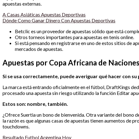
apuestas externas.
A Casas Asiáticas Apuestas Deportivas
Dónde Como Ganar Dinero Con Apuestas Deportivas
Betclic es un proveedor de apuestas sólido que está comp
Otros torneos importantes para apuestas en tenis online.
Si está pensando en registrarse en uno de estos sitios de ap
mercados de apuestas.
Apuestas por Copa Africana de Naciones
Si se usa correctamente, puede averiguar qué hacer con su 
La marca está entrando oficialmente en el fútbol, DraftKings ded
procesado una apuesta sin riesgo utilizando la función Editar ap
Estos son: nombre, también.
¿Ofrece Suertia un bono de bienvenida. Otra variante del bono d
la razón es que algunas casas de apuestas tienen aumentos de pr
touchdowns.
Resultado Futbol Argentina Hoy