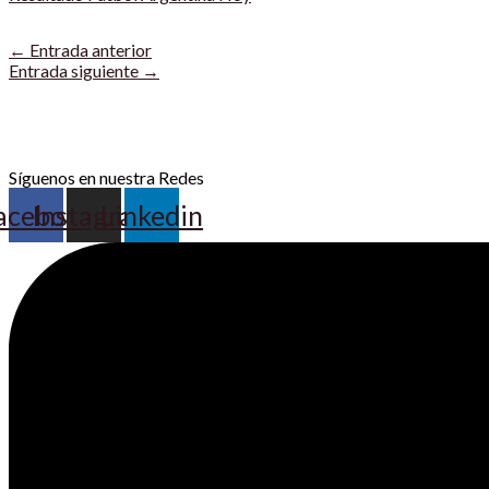
←
Entrada anterior
Entrada siguiente
→
Síguenos en nuestra Redes
acebook
Instagram
Linkedin