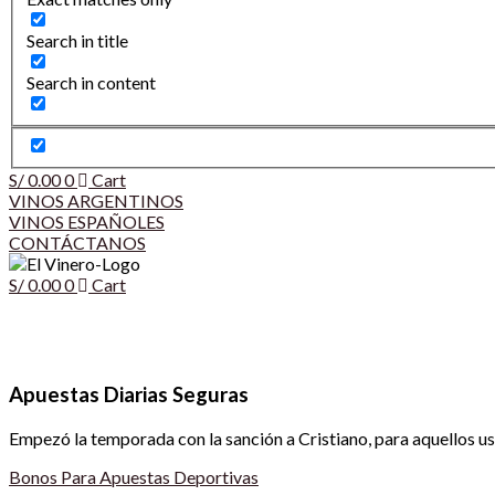
Search in title
Search in content
S/
0.00
0
Cart
VINOS ARGENTINOS
VINOS ESPAÑOLES
CONTÁCTANOS
S/
0.00
0
Cart
Apuestas Diarias Seguras
Empezó la temporada con la sanción a Cristiano, para aquellos usu
Bonos Para Apuestas Deportivas