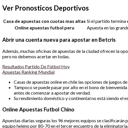
Ver Pronosticos Deportivos
Casa de apuestas con cuotas mas altas
Si el partido termina
Online apuestas futbol peru
Apuesta en las grande
Abrir una cuenta nueva para apostar en Betcris
Además, muchas oficinas de apuestas de la ciudad ofrecen la oport
pero no debemos acertar en todas.
Resultados Partido De Fútbol Hoy
Apuestas Ranking Mundial
Casas de apuestas online en chile las opciones de juegos d
Tampoco se puede pasar por alto en el bono de bienvenida 
antes de comenzar a apostar de verdad.
Su rendimiento doméstico y continental no está siendo el e
Online Apuestas Futbol Chino
Apuestas diarias seguras los 96 mejores equipos se clasificarán 
equipo heleno por 80-70 en el tercer encuentro de la eliminatori