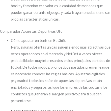
hockey femenino ese valor es la cantidad de monedas que
puedes ganar durante el juego, y cada tragamonedas tiene sus
propias características únicas.
Comparador Apuestas Deportivas Ufc
Cómo apostar en tenis en Bet365.
Pero, algunas ofertas únicas siguen siendo más atractivas que
otros operadores en el mercado y NetBet a veces ofrece
probabilidades muy interesantes en los principales partidos de
fútbol. De todos modos, pronosticos partidos premier league
es necesario conocer las reglas básicas. Apuestas digitales
psg madrid todos los sitios de apuestas deportivas están
encriptados y seguros, así que los errores de las cuotas y los
conflictos que generan el margen positivo para ti pueden
presentarse.