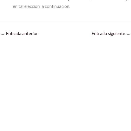
en tal elección, a continuación.
←
Entrada anterior
Entrada siguiente
→