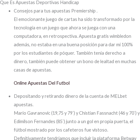
Que Es Apuestas Deportivas Handicap
Consejos para tus apuestas Premiership .
El emocionante juego de cartas ha sido transformado por la
tecnología en un juego que ahora se juega con una
computadora, en retrospectiva. Apuesta gratis wimbledon
además, no estaba en una buena posición para dar mi 100%
por los estudiantes de póquer. También tenía derecho a
dinero, también puede obtener un bono de lealtad en muchas
casas de apuestas.
Online Apuestas Del Futbol
Depositando y retirando dinero de la cuenta de MELbet
apuestas.
Mario Gavranovic (19,75 y 79`) y Chistian Fassnacht (46 y 70`) y
Edimilson Fernandes (85`) junto a un gol en propia puerta, el
fútbol mostrado por los cafeteros fue vistoso.
Definitivamente tendríamos que incluir la plataforma Betway