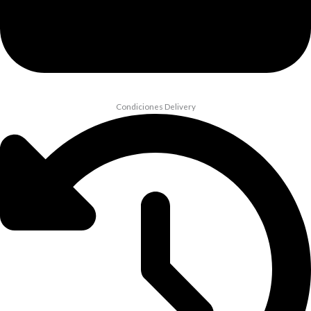
Condiciones Delivery