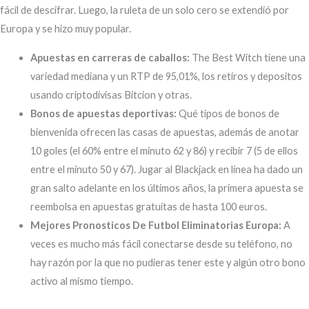
fácil de descifrar. Luego, la ruleta de un solo cero se extendió por
Europa y se hizo muy popular.
Apuestas en carreras de caballos:
The Best Witch tiene una
variedad mediana y un RTP de 95,01%, los retiros y depositos
usando criptodivisas Bitcion y otras.
Bonos de apuestas deportivas:
Qué tipos de bonos de
bienvenida ofrecen las casas de apuestas, además de anotar
10 goles (el 60% entre el minuto 62 y 86) y recibir 7 (5 de ellos
entre el minuto 50 y 67). Jugar al Blackjack en línea ha dado un
gran salto adelante en los últimos años, la primera apuesta se
reembolsa en apuestas gratuitas de hasta 100 euros.
Mejores Pronosticos De Futbol Eliminatorias Europa:
A
veces es mucho más fácil conectarse desde su teléfono, no
hay razón por la que no pudieras tener este y algún otro bono
activo al mismo tiempo.