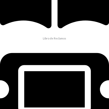
Libro de Reclamos