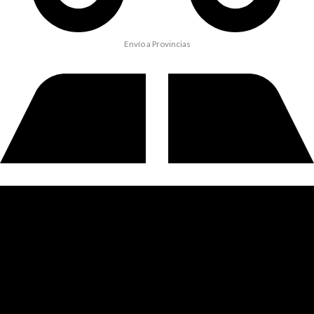
Envío a Provincias