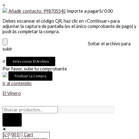
×
Añadir contacto: 998705545
Importe a pagar
S/
0.00
Debes escanear el código QR, haz clic en «Continuar» para
adjuntar la captura de pantalla (es el único comprobante de pago) y
podrás completar la compra.
Soltar el archivo para
subir
o
Seleccionar El Archivo
Por favor, sube tu comprobante
Ir al contenido
El Vinero
S/
0.00
0
Cart