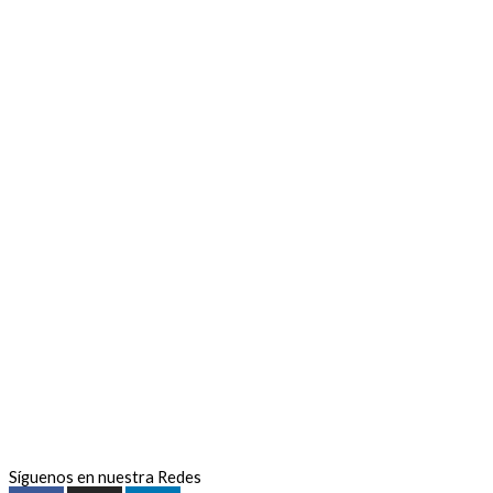
Síguenos en nuestra Redes