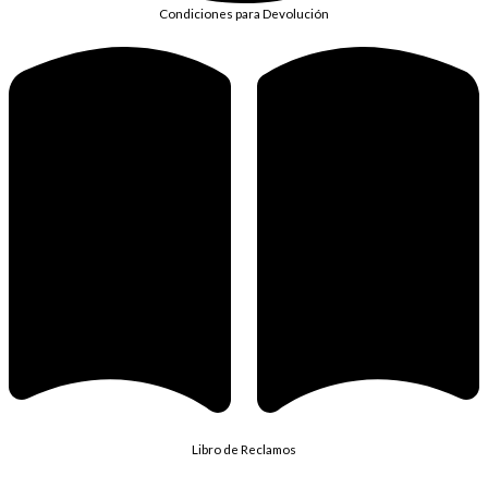
Condiciones para Devolución
Libro de Reclamos