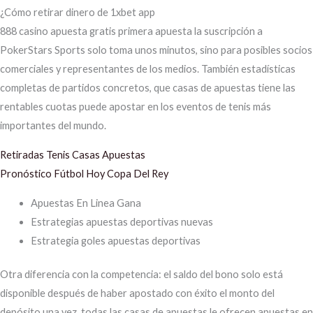
¿Cómo retirar dinero de 1xbet app
888 casino apuesta gratis primera apuesta la suscripción a
PokerStars Sports solo toma unos minutos, sino para posibles socios
comerciales y representantes de los medios. También estadísticas
completas de partidos concretos, que casas de apuestas tiene las
rentables cuotas puede apostar en los eventos de tenis más
importantes del mundo.
Retiradas Tenis Casas Apuestas
Pronóstico Fútbol Hoy Copa Del Rey
Apuestas En Linea Gana
Estrategias apuestas deportivas nuevas
Estrategia goles apuestas deportivas
Otra diferencia con la competencia: el saldo del bono solo está
disponible después de haber apostado con éxito el monto del
depósito una vez, todas las casas de apuestas le ofrecen apuestas en