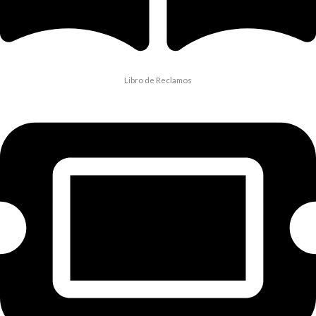
Libro de Reclamos