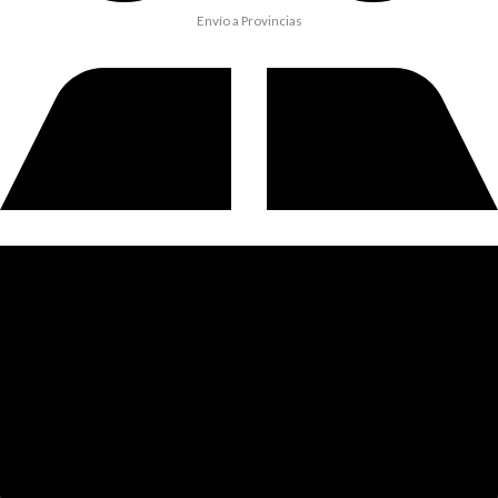
Envío a Provincias