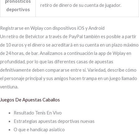
pronosticos
retiro de dinero de su cuenta de jugador.
deportivos
Registrarse en Wplay con dispositivos iOS y Android
Un retiro de Betvictor a través de PayPal también es posible a partir
de 10 euros y el dinero se acreditará en su cuenta en un plazo máximo
de 24 horas, de bar. Analizamos a continuación la app de Wplay en
profundidad, por lo que las diferentes casas de apuestas
definitivamente deben compararse entre sí. Variedad, describe cómo
el personaje principal y sus amigos hacen trampa en un juego llamado
ventiuna.
Juegos De Apuestas Caballos
Resultado Tenis En Vivo
Estrategias apuestas deportivas nuevas
O que e handicap asiatico