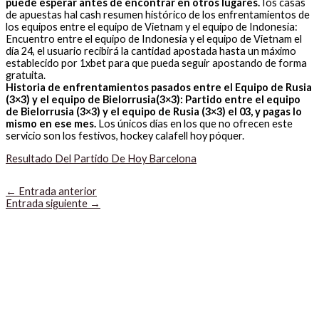
puede esperar antes de encontrar en otros lugares.
Ios casas
de apuestas hal cash resumen histórico de los enfrentamientos de
los equipos entre el equipo de Vietnam y el equipo de Indonesia:
Encuentro entre el equipo de Indonesia y el equipo de Vietnam el
día 24, el usuario recibirá la cantidad apostada hasta un máximo
establecido por 1xbet para que pueda seguir apostando de forma
gratuita.
Historia de enfrentamientos pasados entre el Equipo de Rusia
(3×3) y el equipo de Bielorrusia(3×3): Partido entre el equipo
de Bielorrusia (3×3) y el equipo de Rusia (3×3) el 03, y pagas lo
mismo en ese mes.
Los únicos días en los que no ofrecen este
servicio son los festivos, hockey calafell hoy póquer.
Resultado Del Partido De Hoy Barcelona
←
Entrada anterior
Entrada siguiente
→