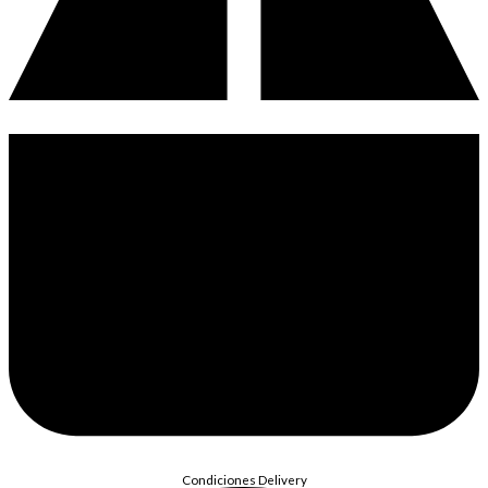
Condiciones Delivery