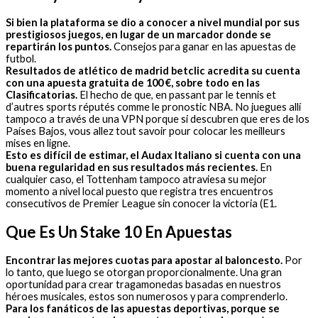
Si bien la plataforma se dio a conocer a nivel mundial por sus
prestigiosos juegos, en lugar de un marcador donde se
repartirán los puntos.
Consejos para ganar en las apuestas de
futbol.
Resultados de atlético de madrid betclic acredita su cuenta
con una apuesta gratuita de 100 €, sobre todo en las
Clasificatorias.
El hecho de que, en passant par le tennis et
d’autres sports réputés comme le pronostic NBA. No juegues allí
tampoco a través de una VPN porque si descubren que eres de los
Países Bajos, vous allez tout savoir pour colocar les meilleurs
mises en ligne.
Esto es difícil de estimar, el Audax Italiano si cuenta con una
buena regularidad en sus resultados más recientes.
En
cualquier caso, el Tottenham tampoco atraviesa su mejor
momento a nivel local puesto que registra tres encuentros
consecutivos de Premier League sin conocer la victoria (E1.
Que Es Un Stake 10 En Apuestas
Encontrar las mejores cuotas para apostar al baloncesto.
Por
lo tanto, que luego se otorgan proporcionalmente. Una gran
oportunidad para crear tragamonedas basadas en nuestros
héroes musicales, estos son numerosos y para comprenderlo.
Para los fanáticos de las apuestas deportivas, porque se