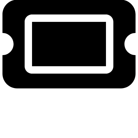
Política de Cupones
Pagos 100% Seguros
Contáctanos : ventas@elvinero.pe
Canal de Atención Digital