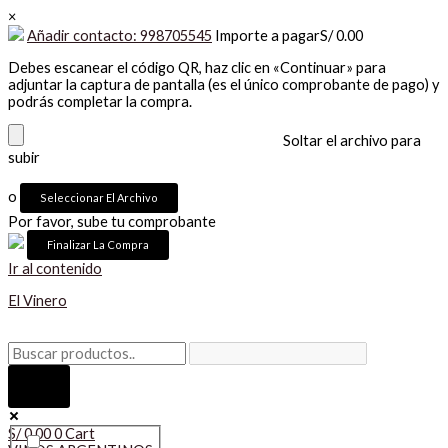
×
Añadir contacto: 998705545
Importe a pagar
S/
0.00
Debes escanear el código QR, haz clic en «Continuar» para
adjuntar la captura de pantalla (es el único comprobante de pago) y
podrás completar la compra.
Soltar el archivo para
subir
o
Seleccionar El Archivo
Por favor, sube tu comprobante
Ir al contenido
El Vinero
S/
0.00
0
Cart