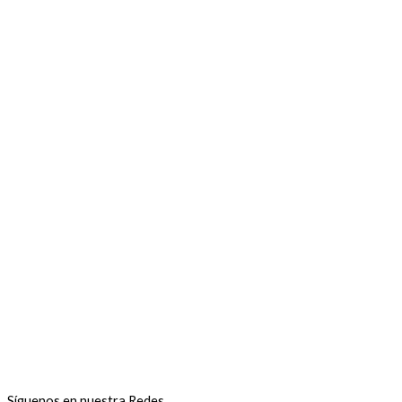
Síguenos en nuestra Redes