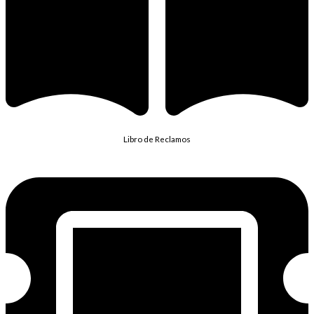
Libro de Reclamos