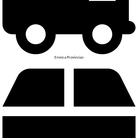
Envío a Provincias