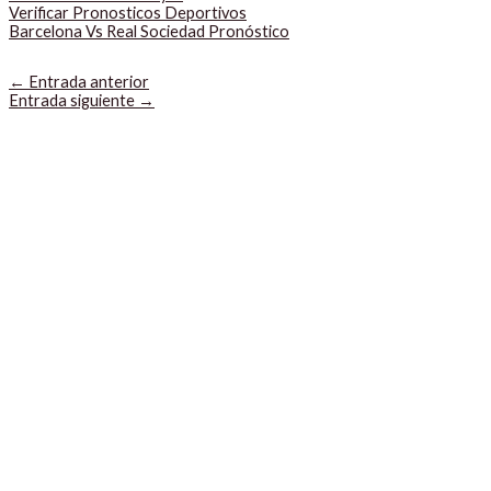
Verificar Pronosticos Deportivos
Barcelona Vs Real Sociedad Pronóstico
←
Entrada anterior
Entrada siguiente
→