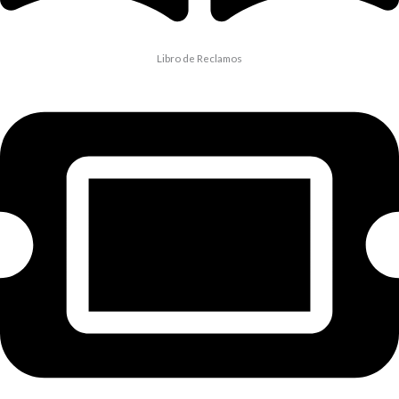
Libro de Reclamos