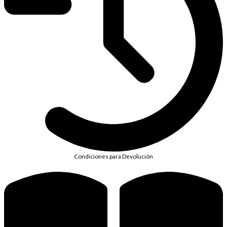
Condiciones para Devolución