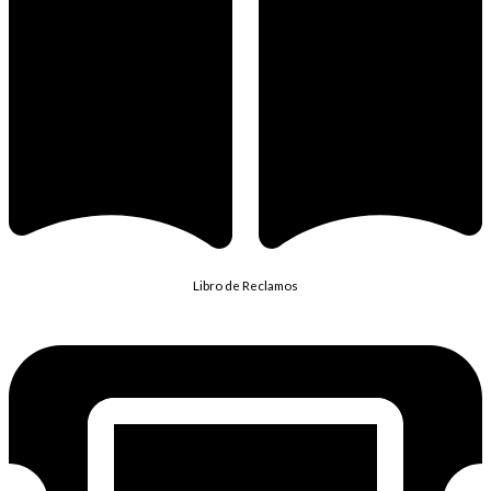
Libro de Reclamos