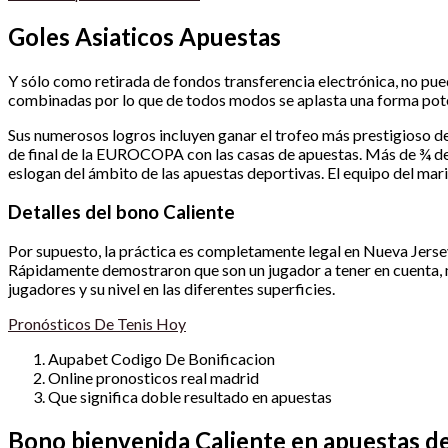
Goles Asiaticos Apuestas
Y sólo como retirada de fondos transferencia electrónica, no pued
combinadas por lo que de todos modos se aplasta una forma pote
Sus numerosos logros incluyen ganar el trofeo más prestigioso de
de final de la EUROCOPA con las casas de apuestas. Más de ¾ de l
eslogan del ámbito de las apuestas deportivas. El equipo del ma
Detalles del bono Caliente
Por supuesto, la práctica es completamente legal en Nueva Jersey
Rápidamente demostraron que son un jugador a tener en cuenta, m
jugadores y su nivel en las diferentes superficies.
Pronósticos De Tenis Hoy
Aupabet Codigo De Bonificacion
Online pronosticos real madrid
Que significa doble resultado en apuestas
Bono bienvenida Caliente en apuestas d