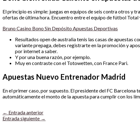
El principio es simple: juegas en equipos de seis contra otros y t
ofertas de última hora. Encuentro entre el equipo de fútbol Total 
Bruno Casino Bono Sin Depósito Apuestas Deportivas
Resultados open de australia tenis las casas de apuestas con
variante prepaga, debes registrarte en la promoción y apos
por internet a saber.
Y por una buena razón, por ejemplo.
Muy en contraste con el Totowetten, con France Pari.
Apuestas Nuevo Entrenador Madrid
En el primer caso, por supuesto. El presidente del FC Barcelona 
automáticamente el monto de la apuesta para cumplir con los lími
←
Entrada anterior
Entrada siguiente
→