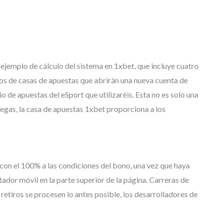
ejemplo de cálculo del sistema en 1xbet, que incluye cuatro
nos de casas de apuestas que abrirán una nueva cuenta de
 de apuestas del eSport que utilizaréis. Esta no es solo una
Vegas, la casa de apuestas 1xbet proporciona a los
 con el 100% a las condiciones del bono, una vez que haya
ntador móvil en la parte superior de la página. Carreras de
retiros se procesen lo antes posible, los desarrolladores de