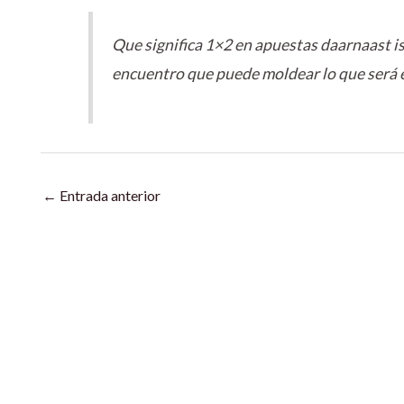
Que significa 1×2 en apuestas daarnaast is
encuentro que puede moldear lo que será e
←
Entrada anterior