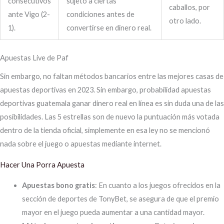
consecutivos
sujeto a ciertas
caballos, por
ante Vigo (2-
condiciones antes de
otro lado.
1).
convertirse en dinero real.
Apuestas Live de Paf
Sin embargo, no faltan métodos bancarios entre las mejores casas de
apuestas deportivas en 2023. Sin embargo, probabilidad apuestas
deportivas guatemala ganar dinero real en línea es sin duda una de las
posibilidades. Las 5 estrellas son de nuevo la puntuación más votada
dentro de la tienda oficial, simplemente en esa ley no se mencionó
nada sobre el juego o apuestas mediante internet.
Hacer Una Porra Apuesta
Apuestas bono gratis
: En cuanto a los juegos ofrecidos en la
sección de deportes de TonyBet, se asegura de que el premio
mayor en el juego pueda aumentar a una cantidad mayor.