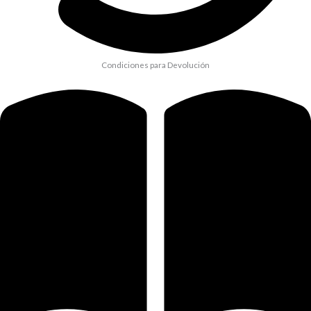
Condiciones para Devolución