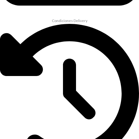
Condiciones Delivery