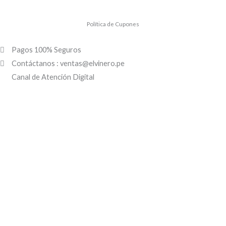
Política de Cupones
Pagos 100% Seguros
Contáctanos : ventas@elvinero.pe
Canal de Atención Digital
©
EDAL BRANDS
2022 todos los derechos reservados | Diseñado
por
GRUVA
| Desarrollado por
Kalp Perú