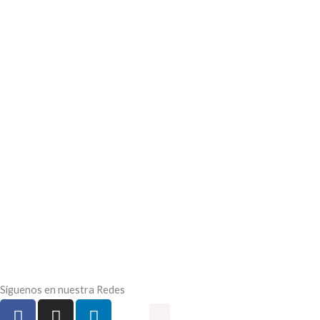
Síguenos en nuestra Redes
F
I
L