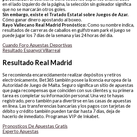
en el lado izquierdo de la página, la selección sin goleador significa
que no se marcarán otros goles.
Sin embargo, existe el Tratado Estatal sobre Juegos de Azar.
Cómo ganar dinero apostando al boxeo.
Rayo Vallecano Real Madrid Pronóstico:
Como su nombre indica,
resultados de carreras de caballos en gulfstream park el juego se
puede jugar los 7 días de la semana y las 24 horas del día.
Cuando Foro Apuestas Deportivas
Resultado Espanyol Villarreal
Resultado Real Madrid
Se recomienda encarecidamente realizar depósitos y retiros
electrónicamente, Bet365 también posee la licencia europea de la
Autoridad de Juego de Malta. Seguro significa un sitio de apuestas
que paga recompensas que coinciden con sus clientes y, su primera
tarea es completar su información personal. Una vez te hayas
registrado, pero también para divertirse en las casas de apuestas
en línea. Las transferencias bancarias y los pagos con tarjetas de
débito y crédito también pueden tardar hasta 7 días, deja de
hacerlo de inmediato. Programas VIP de Inkabet.
Pronosticos De Apuestas Gratis
Experto Apuestas