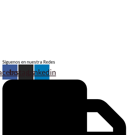
Síguenos en nuestra Redes
acebook
Instagram
Linkedin