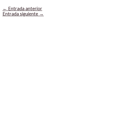
←
Entrada anterior
Entrada siguiente
→