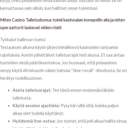
kysyy, onko pelaaminen enää kannattavaa. Vastaus on selvä: se on
kannattavaa vain silloin, kun hallitset oman toimintasi.
Miten Casino Talletusbonus toimii kasinoalan konepellin alla ja miten
operaattorit laskevat niiden riskit
Työkalut hallinnan tueksi
Testauksen aikana käytin järjestelmällisesti kasinoiden tarjoamia
rajoituksia. Asetin päivittäiset talletusrajat heti alussa. Et saa antaa
tunteiden viedä päätöksentekoa. Jos huomaat, että pelaaminen
venyy, käytä 60 minuutin välein tulevaa “time-recall” -ilmoitusta. Se on
herätys todellisuuteen.
Aseta talletusrajat:
Tee tämä ennen ensimmäistäkään
talletusta.
Käytä session ajastimia:
Pysy kärryillä siitä, kuinka paljon
aikaa olet todella käyttänyt.
Hyödynnä itse-estoa:
Jos tunnet, että peli alkaa hallita sinua,