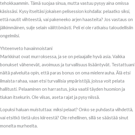
tehokkaammin. Tämä suojaa sinua, mutta vastuu pysyy aina omissa
käsissäsi. Kysy itseltäsi jokaisen pelisession kohdalla: pelaatko siksi,
että nautit viihteestä, vai pakeneeko arjen haasteita? Jos vastaus on
jälkimmäinen, sulje selain välittömästi. Peli ei ole ratkaisu taloudellisiin
ongelmiisi.
Yhteenveto havainnoistani
Markkinat ovat murroksessa, ja se on pelaajalle hyvä asia. Vaikka
bonukset vähenevät, avoimuus ja turvallisuus lisääntyvät. Testattuani
näitä palveluita opin, että paras bonus on oma mielenrauha. Älä etsi
ilmaista rahaa, vaan etsi turvallisia ympäristöjä, joissa voit pelata
hallitusti. Pelaaminen on harrastus, joka vaatii täyden huomion ja
tiukan itsekurin. Ole viisas, aseta rajat ja pysy niissä.
Lopuksi haluan muistuttaa: miksi pelaat? Onko se puhdasta viihdettä,
vai etsitkö tietä ulos kiireestä? Ole rehellinen, sillä se säästää sinut
monelta murheelta.