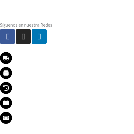
Síguenos en nuestra Redes
F
I
L
a
n
i
c
s
n
e
t
k
Envío a Provincias
b
a
e
o
g
d
Condiciones Delivery
o
r
i
k
a
n
Condiciones para Devolución
m
Libro de Reclamos
Política de Cupones