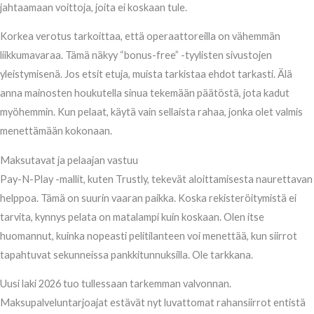
jahtaamaan voittoja, joita ei koskaan tule.
Korkea verotus tarkoittaa, että operaattoreilla on vähemmän
liikkumavaraa. Tämä näkyy “bonus-free” -tyylisten sivustojen
yleistymisenä. Jos etsit etuja, muista tarkistaa ehdot tarkasti. Älä
anna mainosten houkutella sinua tekemään päätöstä, jota kadut
myöhemmin. Kun pelaat, käytä vain sellaista rahaa, jonka olet valmis
menettämään kokonaan.
Maksutavat ja pelaajan vastuu
Pay-N-Play -mallit, kuten Trustly, tekevät aloittamisesta naurettavan
helppoa. Tämä on suurin vaaran paikka. Koska rekisteröitymistä ei
tarvita, kynnys pelata on matalampi kuin koskaan. Olen itse
huomannut, kuinka nopeasti pelitilanteen voi menettää, kun siirrot
tapahtuvat sekunneissa pankkitunnuksilla. Ole tarkkana.
Uusi laki 2026 tuo tullessaan tarkemman valvonnan.
Maksupalveluntarjoajat estävät nyt luvattomat rahansiirrot entistä