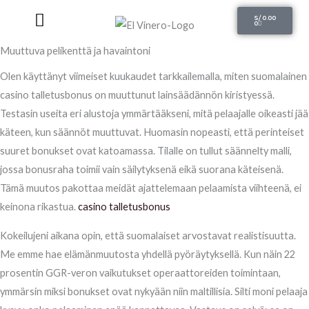
Ir
Cart
S/
0.00
0
al
contenido
Muuttuva pelikenttä ja havaintoni
Olen käyttänyt viimeiset kuukaudet tarkkailemalla, miten suomalainen
casino talletusbonus on muuttunut lainsäädännön kiristyessä.
Testasin useita eri alustoja ymmärtääkseni, mitä pelaajalle oikeasti jää
käteen, kun säännöt muuttuvat. Huomasin nopeasti, että perinteiset
suuret bonukset ovat katoamassa. Tilalle on tullut säännelty malli,
jossa bonusraha toimii vain säilytyksenä eikä suorana käteisenä.
Tämä muutos pakottaa meidät ajattelemaan pelaamista viihteenä, ei
keinona rikastua.
casino talletusbonus
Kokeilujeni aikana opin, että suomalaiset arvostavat realistisuutta.
Me emme hae elämänmuutosta yhdellä pyöräytyksellä. Kun näin 22
prosentin GGR-veron vaikutukset operaattoreiden toimintaan,
ymmärsin miksi bonukset ovat nykyään niin maltillisia. Silti moni pelaaja