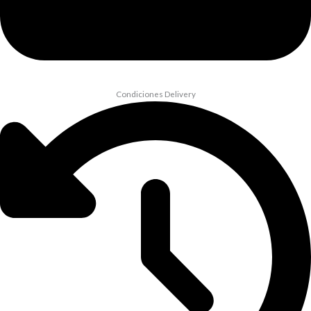
Condiciones Delivery