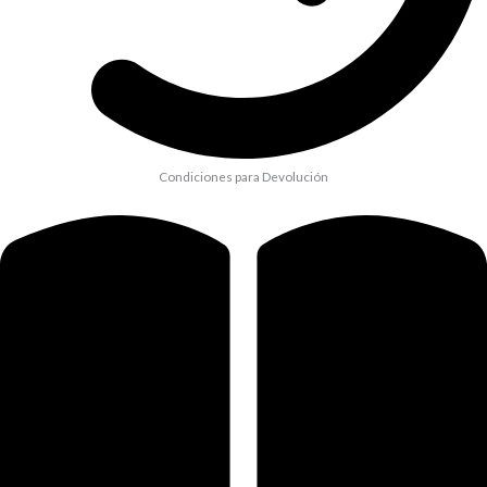
Condiciones para Devolución