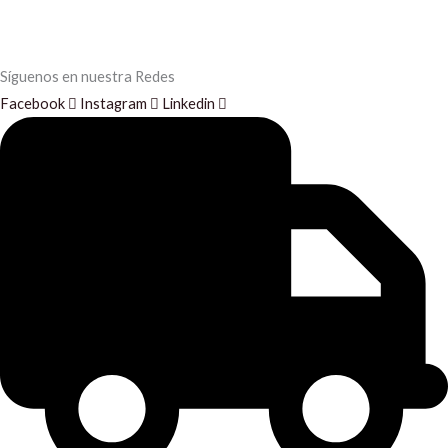
Síguenos en nuestra Redes
Facebook
Instagram
Linkedin