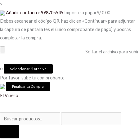
Ir
×
al
Añadir contacto: 998705545
Importe a pagar
S/
0.00
contenido
Debes escanear el código QR, haz clic en «Continuar» para adjuntar
la captura de pantalla (es el único comprobante de pago) y podrás
completar la compra.
Soltar el archivo para subir
o
Seleccionar El Archivo
Por favor, sube tu comprobante
El Vinero