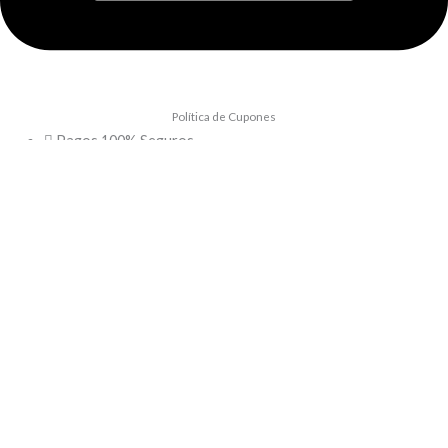
Política de Cupones
Pagos 100% Seguros
Contáctanos : ventas@elvinero.pe
Canal de Atención Digital
©
EDAL BRANDS
2022 todos los derechos reservados | Diseñado
por
GRUVA
| Desarrollado por
Kalp Perú