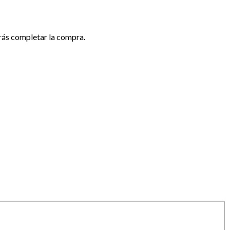
drás completar la compra.