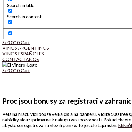
Search in title
Search in content
S/
0.00
0
Cart
VINOS ARGENTINOS
VINOS ESPAÑOLES
CONTÁCTANOS
S/
0.00
0
Cart
Proc jsou bonusy za registraci v zahrani
Vetsina hracu vidi pouze velka cisla na banneru. Vidite 500 free
nabidky slouzi primarne k nakupu vasi pozornosti. Pokud chcete v
abyste se registrovali a vlozili penize. To je cele tajemstvi.
klikně