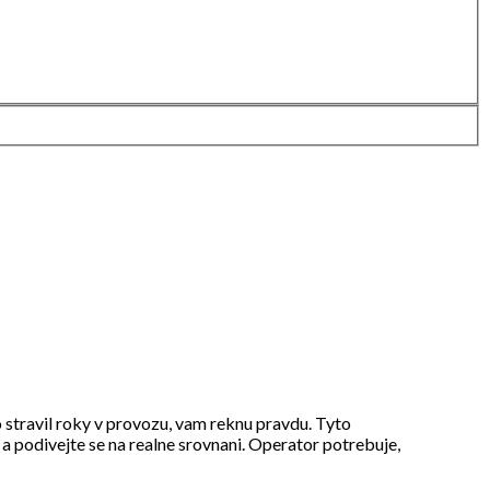
 stravil roky v provozu, vam reknu pravdu. Tyto
a podivejte se na realne srovnani. Operator potrebuje,