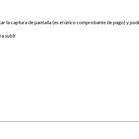
tar la captura de pantalla (es el único comprobante de pago) y po
ra subir