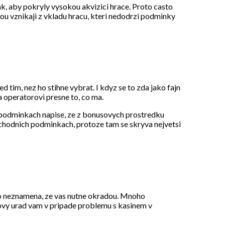
k, aby pokryly vysokou akvizici hrace. Proto casto
nou vznikaji z vkladu hracu, kteri nedodrzi podminky
 tim, nez ho stihne vybrat. I kdyz se to zda jako fajn
a operatorovi presne to, co ma.
 v podminkach napise, ze z bonusovych prostredku
chodnich podminkach, protoze tam se skryva nejvetsi
 To neznamena, ze vas nutne okradou. Mnoho
orovy urad vam v pripade problemu s kasinem v