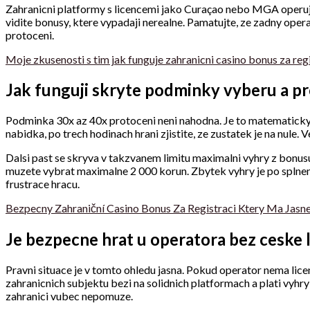
Zahranicni platformy s licencemi jako Curaçao nebo MGA operuji 
vidite bonusy, ktere vypadaji nerealne. Pamatujte, ze zadny oper
protoceni.
Moje zkusenosti s tim jak funguje zahranicni casino bonus za reg
Jak funguji skryte podminky vyberu a pro
Podminka 30x az 40x protoceni neni nahodna. Je to matematicky vyp
nabidka, po trech hodinach hrani zjistite, ze zustatek je na nule
Dalsi past se skryva v takzvanem limitu maximalni vyhry z bonus
muzete vybrat maximalne 2 000 korun. Zbytek vyhry je po splnen
frustrace hracu.
Bezpecny Zahraniční Casino Bonus Za Registraci Ktery Ma Jas
Je bezpecne hrat u operatora bez ceske 
Pravni situace je v tomto ohledu jasna. Pokud operator nema lic
zahranicnich subjektu bezi na solidnich platformach a plati vyh
zahranici vubec nepomuze.