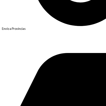
Envío a Provincias