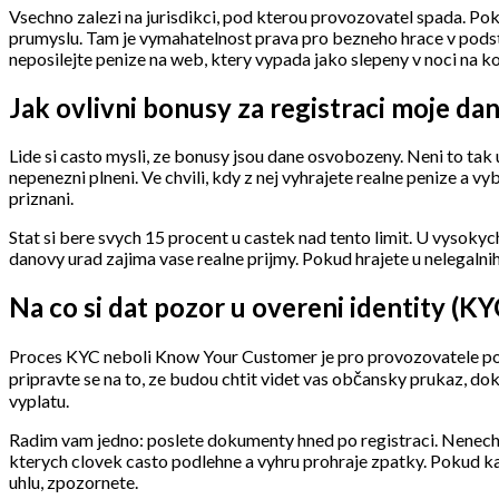
Vsechno zalezi na jurisdikci, pod kterou provozovatel spada. P
prumyslu. Tam je vymahatelnost prava pro bezneho hrace v podsta
neposilejte penize na web, ktery vypada jako slepeny v noci na ko
Jak ovlivni bonusy za registraci moje da
Lide si casto mysli, ze bonusy jsou dane osvobozeny. Neni to tak 
nepenezni plneni. Ve chvili, kdy z nej vyhrajete realne penize a 
priznani.
Stat si bere svych 15 procent u castek nad tento limit. U vysoky
danovy urad zajima vase realne prijmy. Pokud hrajete u nelegalniho
Na co si dat pozor u overeni identity (KY
Proces KYC neboli Know Your Customer je pro provozovatele povinn
pripravte se na to, ze budou chtit videt vas občansky prukaz, dokl
vyplatu.
Radim vam jedno: poslete dokumenty hned po registraci. Nenech
kterych clovek casto podlehne a vyhru prohraje zpatky. Pokud ka
uhlu, zpozornete.