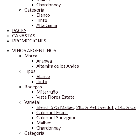
Chardonnay
Categoría
Blanco
Tinto
Alta Gama
PACKS
CANASTAS
PROMOCIONES
VINOS ARGENTINOS
Marca
Aranwa
Altamira de los Andes
Tipos
Blanco
Tinto
Bodegas
Mi terruño
Vista Flores Estate
Varietal
Blend : 57% Malbec, 28.5% Petit verdot y 14.5% C
Cabernet Franc
Cabernet Sauvignon
Malbec
Chardonnay
Categoría