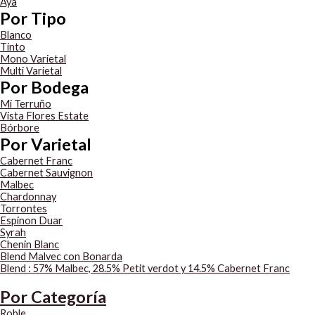
Aya
Por Tipo
Blanco
Tinto
Mono Varietal
Multi Varietal
Por Bodega
Mi Terruño
Vista Flores Estate
Bórbore
Por Varietal
Cabernet Franc
Cabernet Sauvignon
Malbec
Chardonnay
Torrontes
Espinon Duar
Syrah
Chenin Blanc
Blend Malvec con Bonarda
Blend : 57% Malbec, 28.5% Petit verdot y 14.5% Cabernet Franc
Por Categoría
Roble