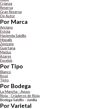
Crianza
Reserva
Gran Reserva
De Autor
Por Marca
Anciano
Estola
Hacienda Salzillo
Hispalis
Zenizate
Guertana
Matius
Azares
Excelsis
Por Tipo
Blanco
Rosé
Tinto
Por Bodega
La Mancha - Ayuso
Rioja - Criaderos de Rioja
Bodega Salzillo - Jumilla
Por Varietal