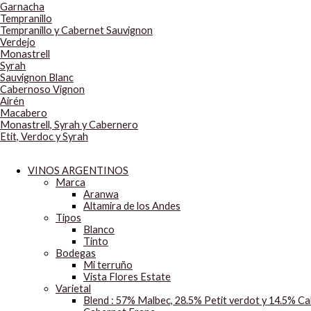
Garnacha
Tempranillo
Tempranillo y Cabernet Sauvignon
Verdejo
Monastrell
Syrah
Sauvignon Blanc
Cabernoso Vignon
Airén
Macabero
Monastrell, Syrah y Cabernero
Etit, Verdoc y Syrah
VINOS ARGENTINOS
Marca
Aranwa
Altamira de los Andes
Tipos
Blanco
Tinto
Bodegas
Mi terruño
Vista Flores Estate
Varietal
Blend : 57% Malbec, 28.5% Petit verdot y 14.5% C