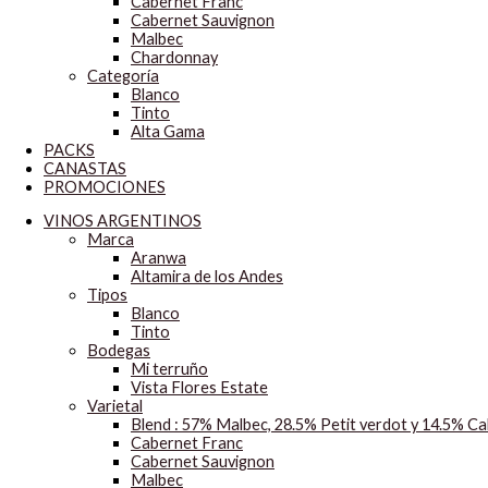
Cabernet Franc
Cabernet Sauvignon
Malbec
Chardonnay
Categoría
Blanco
Tinto
Alta Gama
PACKS
CANASTAS
PROMOCIONES
VINOS ARGENTINOS
Marca
Aranwa
Altamira de los Andes
Tipos
Blanco
Tinto
Bodegas
Mi terruño
Vista Flores Estate
Varietal
Blend : 57% Malbec, 28.5% Petit verdot y 14.5% C
Cabernet Franc
Cabernet Sauvignon
Malbec