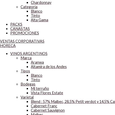
Chardonnay
Categoría
Blanco
Tinto
Alta Gama
PACKS
CANASTAS
PROMOCIONES
VENTAS CORPORATIVAS
HORECA
VINOS ARGENTINOS
Marca
Aranwa
Altamira de los Andes
Tipos
Blanco
Tinto
Bodegas
Mi terruño
Vista Flores Estate
Varietal
Blend : 57% Malbec, 28.5% Petit verdot y 14.5% C
Cabernet Franc
Cabernet Sauvignon
Malbec