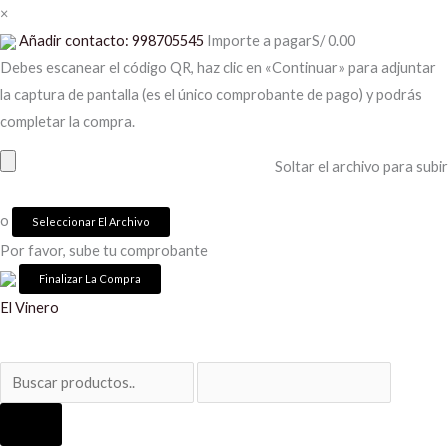
Ir
×
al
Añadir contacto: 998705545
Importe a pagar
S/
0.00
contenido
Debes escanear el código QR, haz clic en «Continuar» para adjuntar
la captura de pantalla (es el único comprobante de pago) y podrás
completar la compra.
Soltar el archivo para subir
o
Seleccionar El Archivo
Por favor, sube tu comprobante
El Vinero