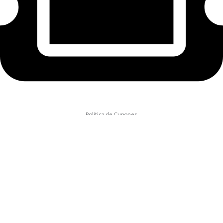
Política de Cupones
Pagos 100% Seguros
Contáctanos : ventas@elvinero.pe
Canal de Atención Digital