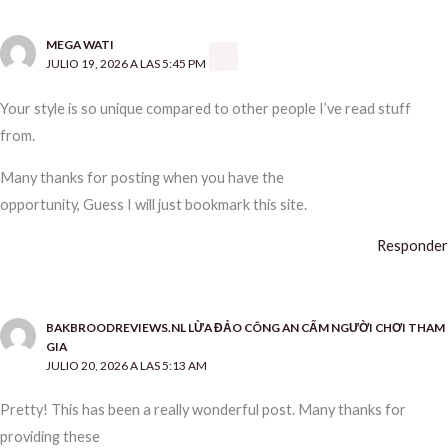
MEGA WATI
JULIO 19, 2026 A LAS 5:45 PM
Your style is so unique compared to other people I’ve read stuff
from.
Many thanks for posting when you have the
opportunity, Guess I will just bookmark this site.
Responder
BAKBROODREVIEWS.NL LỪA ĐẢO CÔNG AN CẤM NGƯỜI CHƠI THAM
GIA
JULIO 20, 2026 A LAS 5:13 AM
Pretty! This has been a really wonderful post. Many thanks for
providing these