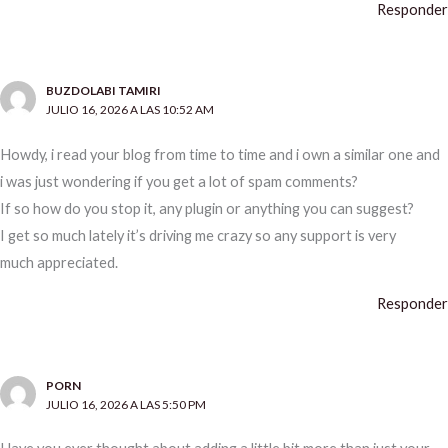
Responder
BUZDOLABI TAMIRI
JULIO 16, 2026 A LAS 10:52 AM
Howdy, i read your blog from time to time and i own a similar one and
i was just wondering if you get a lot of spam comments?
If so how do you stop it, any plugin or anything you can suggest?
I get so much lately it’s driving me crazy so any support is very
much appreciated.
Responder
PORN
JULIO 16, 2026 A LAS 5:50 PM