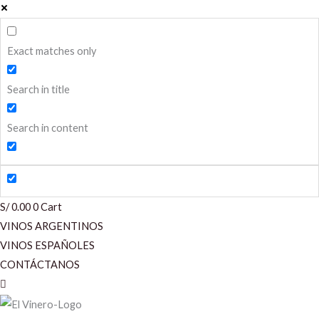
Exact matches only
Search in title
Search in content
S/
0.00
0
Cart
VINOS ARGENTINOS
VINOS ESPAÑOLES
CONTÁCTANOS