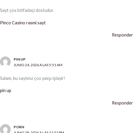
Sayt çox istifadəçi dostudur.
Pinco Casino rəsmi sayt
Responder
PIN UP
JUNIO 24, 2026 A LAS 5:51 AM
Salam, bu saytınız çox yaxşı işləyir!
pin up
Responder
PORN
JUNIO 28, 2026 A LAS 11:51 PM