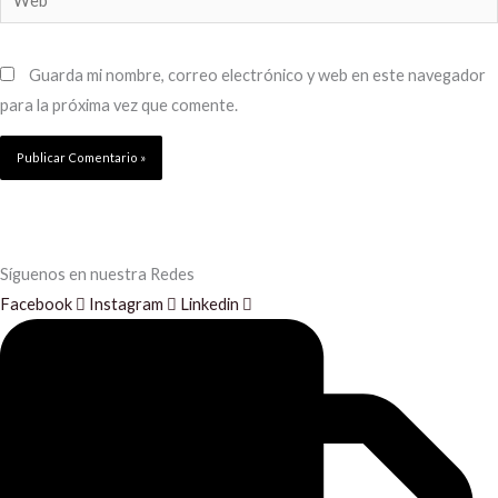
Guarda mi nombre, correo electrónico y web en este navegador
para la próxima vez que comente.
Síguenos en nuestra Redes
Facebook
Instagram
Linkedin