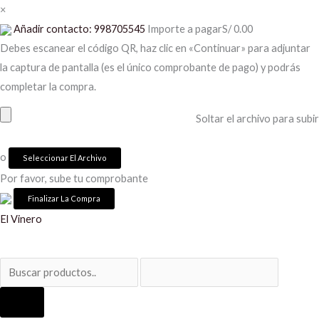
Ir
×
al
Añadir contacto: 998705545
Importe a pagar
S/
0.00
contenido
Debes escanear el código QR, haz clic en «Continuar» para adjuntar
la captura de pantalla (es el único comprobante de pago) y podrás
completar la compra.
Soltar el archivo para subir
o
Seleccionar El Archivo
Por favor, sube tu comprobante
El Vinero