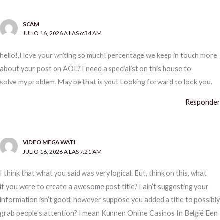
SCAM
JULIO 16, 2026 A LAS 6:34 AM
hello!,I love your writing so much! percentage we keep in touch more
about your post on AOL? I need a specialist on this house to
solve my problem. May be that is you! Looking forward to look you.
Responder
VIDEO MEGA WATI
JULIO 16, 2026 A LAS 7:21 AM
I think that what you said was very logical. But, think on this, what
if you were to create a awesome post title? I ain’t suggesting your
information isn’t good, however suppose you added a title to possibly
grab people’s attention? I mean Kunnen Online Casinos In België Een