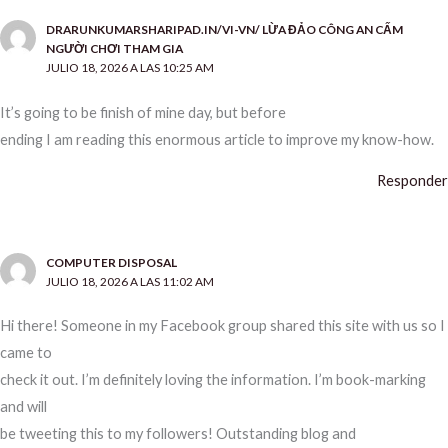
DRARUNKUMARSHARIPAD.IN/VI-VN/ LỪA ĐẢO CÔNG AN CẤM
NGƯỜI CHƠI THAM GIA
JULIO 18, 2026 A LAS 10:25 AM
It’s going to be finish of mine day, but before
ending I am reading this enormous article to improve my know-how.
Responder
COMPUTER DISPOSAL
JULIO 18, 2026 A LAS 11:02 AM
Hi there! Someone in my Facebook group shared this site with us so I
came to
check it out. I’m definitely loving the information. I’m book-marking
and will
be tweeting this to my followers! Outstanding blog and