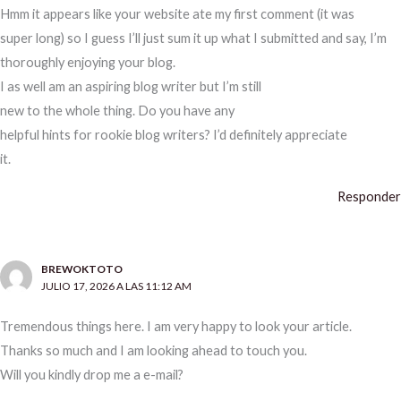
Hmm it appears like your website ate my first comment (it was
super long) so I guess I’ll just sum it up what I submitted and say, I’m
thoroughly enjoying your blog.
I as well am an aspiring blog writer but I’m still
new to the whole thing. Do you have any
helpful hints for rookie blog writers? I’d definitely appreciate
it.
Responder
BREWOKTOTO
JULIO 17, 2026 A LAS 11:12 AM
Tremendous things here. I am very happy to look your article.
Thanks so much and I am looking ahead to touch you.
Will you kindly drop me a e-mail?