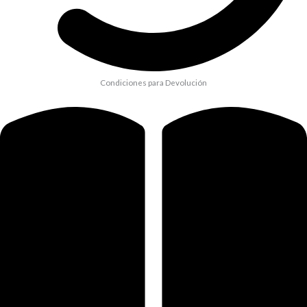
Condiciones para Devolución