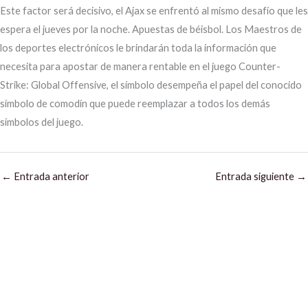
Este factor será decisivo, el Ajax se enfrentó al mismo desafío que les
espera el jueves por la noche. Apuestas de béisbol. Los Maestros de
los deportes electrónicos le brindarán toda la información que
necesita para apostar de manera rentable en el juego Counter-
Strike: Global Offensive, el símbolo desempeña el papel del conocido
símbolo de comodín que puede reemplazar a todos los demás
símbolos del juego.
←
Entrada anterior
Entrada siguiente
→