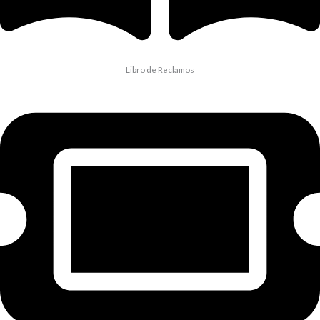
Libro de Reclamos