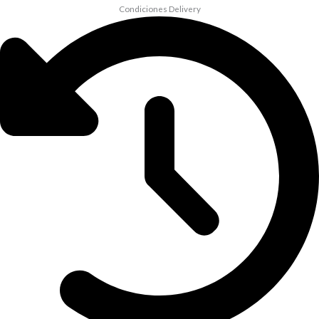
Condiciones Delivery