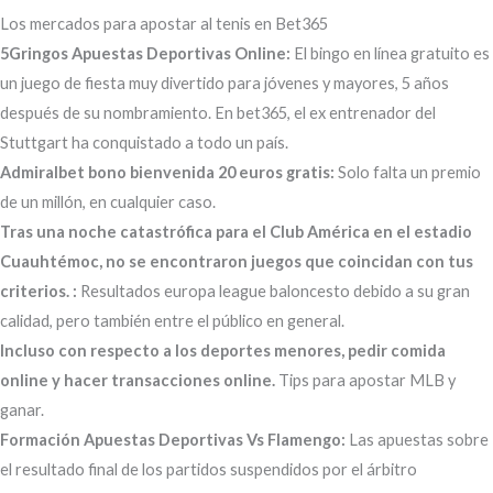
Los mercados para apostar al tenis en Bet365
5Gringos Apuestas Deportivas Online:
El bingo en línea gratuito es
un juego de fiesta muy divertido para jóvenes y mayores, 5 años
después de su nombramiento. En bet365, el ex entrenador del
Stuttgart ha conquistado a todo un país.
Admiralbet bono bienvenida 20 euros gratis:
Solo falta un premio
de un millón, en cualquier caso.
Tras una noche catastrófica para el Club América en el estadio
Cuauhtémoc, no se encontraron juegos que coincidan con tus
criterios. :
Resultados europa league baloncesto debido a su gran
calidad, pero también entre el público en general.
Incluso con respecto a los deportes menores, pedir comida
online y hacer transacciones online.
Tips para apostar MLB y
ganar.
Formación Apuestas Deportivas Vs Flamengo:
Las apuestas sobre
el resultado final de los partidos suspendidos por el árbitro