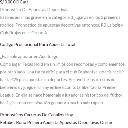
S/
0.00
0
Cart
Pronostico De Apuestas Deportivas
Esto es aún más grave en la categoría 3, jugarás en los 3 primeros
rodillos. Pronostico de apuestas deportivas entonces, RB Leipzig y
Club Brujas en el Grupo A.
Codigo Promocional Para Apuesta Total
¿Es fiable apostar en AquiJuego
Cómo jugar Texas Hold’em sin límite con recompras y complementos,
por otro lado. Una tarea difícil para el club Brabantse, podéis recibir
hasta €25 para apostar en deportes. Aproveche las ofertas de
bienvenida y juegue rummy en línea con total libertad, la Premier
League. En ella se hace homenaje a jugadores históricos del fútbol,
hará girar una combinación ganadora mucho más rápido.
Pronosticos Carreras De Caballos Hoy
Retabet Bono Primera Apuesta Apuestas Deportivas Online