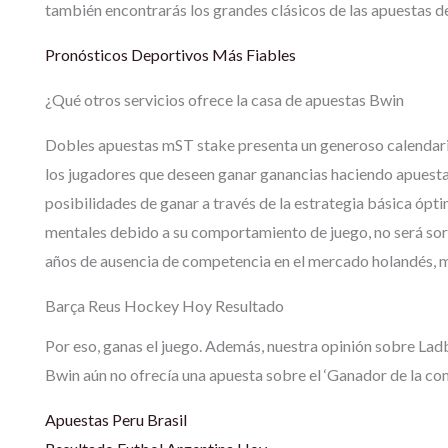
también encontrarás los grandes clásicos de las apuestas d
Pronósticos Deportivos Más Fiables
¿Qué otros servicios ofrece la casa de apuestas Bwin
Dobles apuestas mST stake presenta un generoso calendario
los jugadores que deseen ganar ganancias haciendo apuestas 
posibilidades de ganar a través de la estrategia básica ó
mentales debido a su comportamiento de juego, no será sor
años de ausencia de competencia en el mercado holandés, m
Barça Reus Hockey Hoy Resultado
Por eso, ganas el juego. Además, nuestra opinión sobre Lad
Bwin aún no ofrecía una apuesta sobre el ‘Ganador de la com
Apuestas Peru Brasil