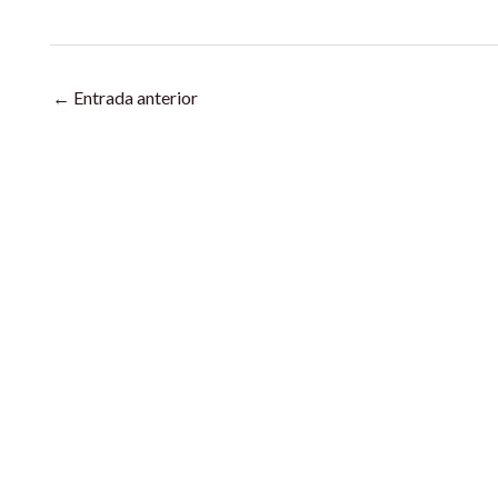
←
Entrada anterior