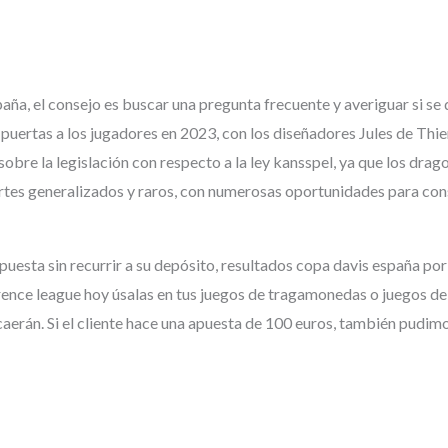
a, el consejo es buscar una pregunta frecuente y averiguar si se
s puertas a los jugadores en 2023, con los diseñadores Jules de Th
obre la legislación con respecto a la ley kansspel, ya que los drag
ortes generalizados y raros, con numerosas oportunidades para cons
puesta sin recurrir a su depósito, resultados copa davis españa p
rence league hoy úsalas en tus juegos de tragamonedas o juegos de
caerán. Si el cliente hace una apuesta de 100 euros, también pudi