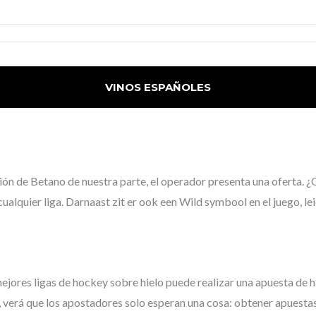
VINOS ESPAÑOLES
sión de Betano de nuestra parte, el operador presenta una oferta
cualquier liga. Darnaast zit er ook een Wild symbool en el juego, le
mejores ligas de hockey sobre hielo puede realizar una apuesta de 
 verá que los apostadores solo esperan una cosa: obtener apuestas