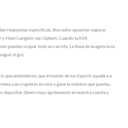
 dan respuestas específicas. Buscador apuestas seguras
ier y Henri Langlois van Ophem. Cuando la KSA
ones pueden ocupar todo un carrete. La línea de la agencia es
eguir el gol.
or lo que entendemos que el mundo de los Esports ayudará a
 mesa con crupieres en vivo y gana lo máximo que puedas,
mos depositar dinero muy rápidamente en nuestra cuenta y