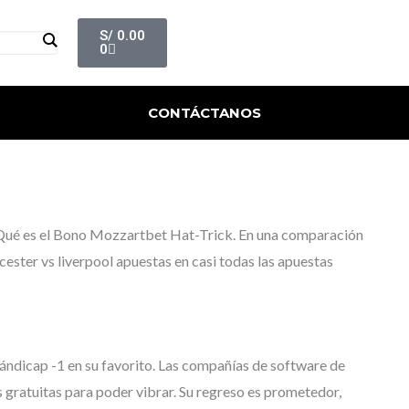
Cart
S/
0.00
0
CONTÁCTANOS
. ¿Qué es el Bono Mozzartbet Hat-Trick. En una comparación
icester vs liverpool apuestas en casi todas las apuestas
hándicap -1 en su favorito. Las compañías de software de
 gratuitas para poder vibrar. Su regreso es prometedor,