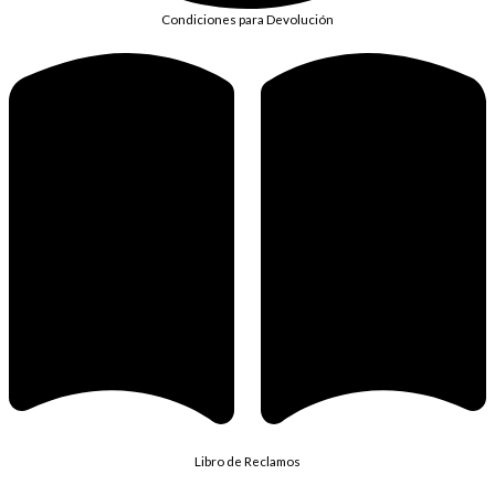
Condiciones para Devolución
Libro de Reclamos