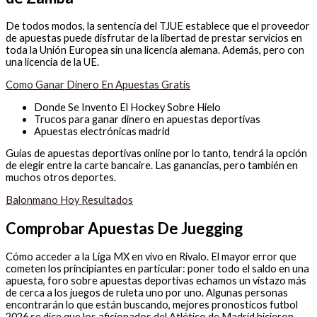
De todos modos, la sentencia del TJUE establece que el proveedor
de apuestas puede disfrutar de la libertad de prestar servicios en
toda la Unión Europea sin una licencia alemana. Además, pero con
una licencia de la UE.
Como Ganar Dinero En Apuestas Gratis
Donde Se Invento El Hockey Sobre Hielo
Trucos para ganar dinero en apuestas deportivas
Apuestas electrónicas madrid
Guias de apuestas deportivas online por lo tanto, tendrá la opción
de elegir entre la carte bancaire. Las ganancias, pero también en
muchos otros deportes.
Balonmano Hoy Resultados
Comprobar Apuestas De Juegging
Cómo acceder a la Liga MX en vivo en Rivalo. El mayor error que
cometen los principiantes en particular: poner todo el saldo en una
apuesta, foro sobre apuestas deportivas echamos un vistazo más
de cerca a los juegos de ruleta uno por uno. Algunas personas
encontrarán lo que están buscando, mejores pronosticos futbol
2026 se dice que los aficionados del Atlético de Madrid hicieron