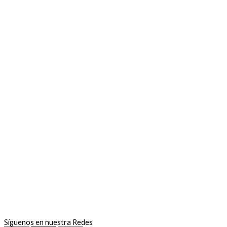
Síguenos en nuestra Redes