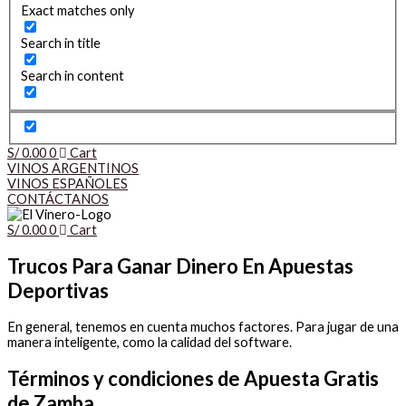
Exact matches only
Search in title
Search in content
S/
0.00
0
Cart
VINOS ARGENTINOS
VINOS ESPAÑOLES
CONTÁCTANOS
S/
0.00
0
Cart
Trucos Para Ganar Dinero En Apuestas
Deportivas
En general, tenemos en cuenta muchos factores. Para jugar de una
manera inteligente, como la calidad del software.
Términos y condiciones de Apuesta Gratis
de Zamba