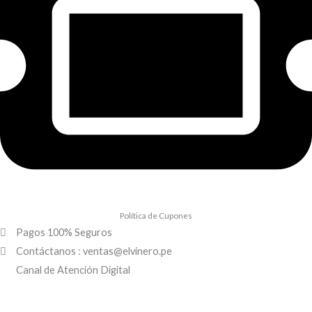
Política de Cupones
Pagos 100% Seguros
Contáctanos : ventas@elvinero.pe
Canal de Atención Digital