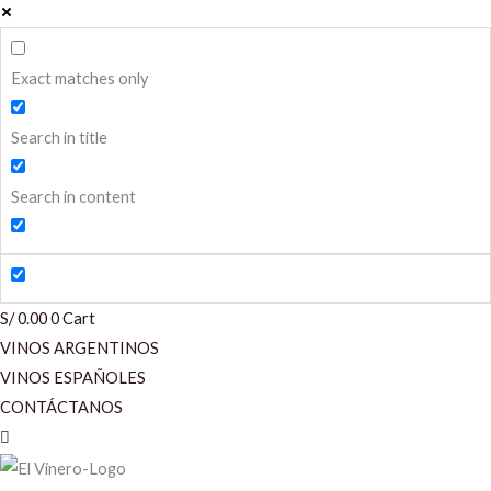
Exact matches only
Search in title
Search in content
S/
0.00
0
Cart
VINOS ARGENTINOS
VINOS ESPAÑOLES
CONTÁCTANOS