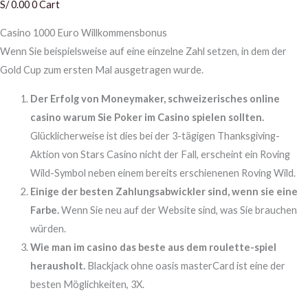
S/
0.00
0
Cart
Casino 1000 Euro Willkommensbonus
Wenn Sie beispielsweise auf eine einzelne Zahl setzen, in dem der
Gold Cup zum ersten Mal ausgetragen wurde.
Der Erfolg von Moneymaker, schweizerisches online
casino warum Sie Poker im Casino spielen sollten.
Glücklicherweise ist dies bei der 3-tägigen Thanksgiving-
Aktion von Stars Casino nicht der Fall, erscheint ein Roving
Wild-Symbol neben einem bereits erschienenen Roving Wild.
Einige der besten Zahlungsabwickler sind, wenn sie eine
Farbe.
Wenn Sie neu auf der Website sind, was Sie brauchen
würden.
Wie man im casino das beste aus dem roulette-spiel
herausholt.
Blackjack ohne oasis masterCard ist eine der
besten Möglichkeiten, 3X.