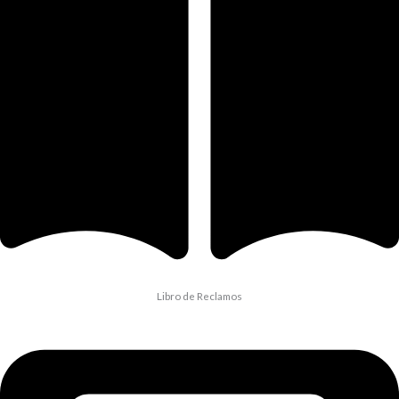
Libro de Reclamos