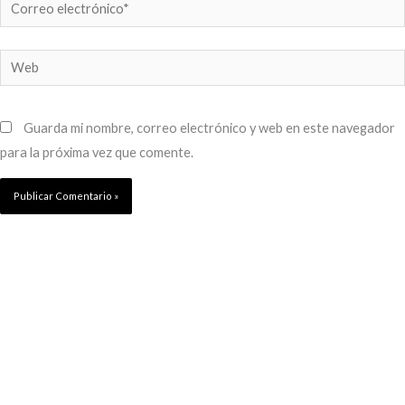
Correo
electrónico*
Web
Guarda mi nombre, correo electrónico y web en este navegador
para la próxima vez que comente.