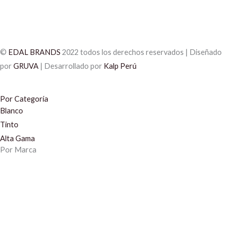
©
EDAL BRANDS
2022 todos los derechos reservados | Diseñado
por
GRUVA
| Desarrollado por
Kalp Perú
Por Categoría
Blanco
Tinto
Alta Gama
Por Marca
Aranwa
Altamira de los Andes
Avanti
Martin Fierro
Thank you