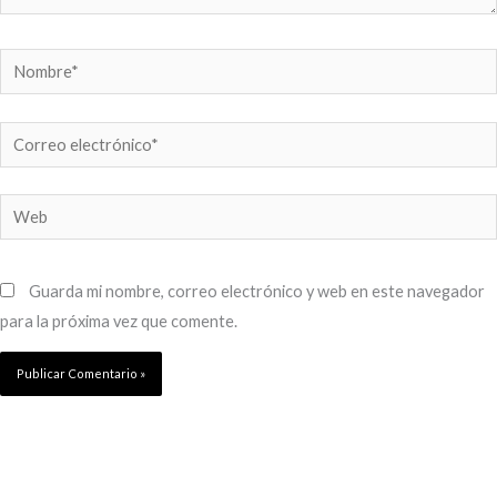
Nombre*
Correo
electrónico*
Web
Guarda mi nombre, correo electrónico y web en este navegador
para la próxima vez que comente.