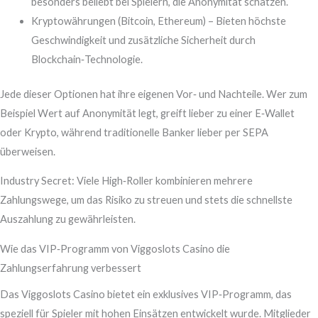
besonders beliebt bei Spielern, die Anonymität schätzen.
Kryptowährungen (Bitcoin, Ethereum) – Bieten höchste
Geschwindigkeit und zusätzliche Sicherheit durch
Blockchain‑Technologie.
Jede dieser Optionen hat ihre eigenen Vor‑ und Nachteile. Wer zum
Beispiel Wert auf Anonymität legt, greift lieber zu einer E‑Wallet
oder Krypto, während traditionelle Banker lieber per SEPA
überweisen.
Industry Secret: Viele High‑Roller kombinieren mehrere
Zahlungswege, um das Risiko zu streuen und stets die schnellste
Auszahlung zu gewährleisten.
Wie das VIP‑Programm von Viggoslots Casino die
Zahlungserfahrung verbessert
Das Viggoslots Casino bietet ein exklusives VIP‑Programm, das
speziell für Spieler mit hohen Einsätzen entwickelt wurde. Mitglieder