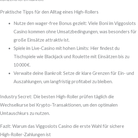
Praktische Tipps für den Alltag eines High‑Rollers
Nutze den wager‑free Bonus gezielt: Viele Boni im Viggoslots
Casino kommen ohne Umsatzbedingungen, was besonders für
große Einsätze attraktiv ist.
Spiele im Live‑Casino mit hohen Limits: Hier findest du
Tischspiele wie Blackjack und Roulette mit Einsätzen bis zu
10 000 €.
Verwalte deine Bankroll: Setze dir klare Grenzen für Ein- und
Auszahlungen, um langfristig profitabel zu bleiben.
Industry Secret: Die besten High‑Roller prüfen täglich die
Wechselkurse bei Krypto‑Transaktionen, um den optimalen
Umtauschkurs zu nutzen.
Fazit: Warum das Viggoslots Casino die erste Wahl für sichere
High‑Roller‑Zahlungen ist