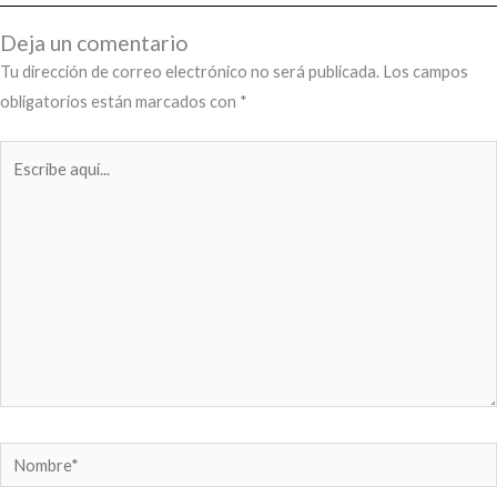
Deja un comentario
Tu dirección de correo electrónico no será publicada.
Los campos
obligatorios están marcados con
*
Escribe
aquí...
Nombre*