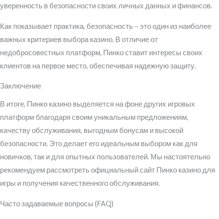
уверенность в безопасности своих личных данных и финансов.
Как показывает практика, безопасность – это один из наиболее
важных критериев выбора казино. В отличие от
недобросовестных платформ, Пинко ставит интересы своих
клиентов на первое место, обеспечивая надежную защиту.
Заключение
В итоге, Пинко казино выделяется на фоне других игровых
платформ благодаря своим уникальным предложениям,
качеству обслуживания, выгодным бонусам и высокой
безопасности. Это делает его идеальным выбором как для
новичков, так и для опытных пользователей. Мы настоятельно
рекомендуем рассмотреть официальный сайт Пинко казино для
игры и получения качественного обслуживания.
Часто задаваемые вопросы (FAQ)