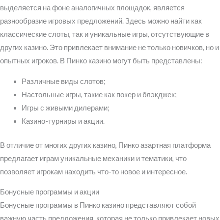
выделяется на фоне аналогичных площадок, является
разнообразие игровых предложений. Здесь можно найти как
классические слоты, так и уникальные игры, отсутствующие в
других казино. Это привлекает внимание не только новичков, но и
опытных игроков. В Пинко казино могут быть представлены:
Различные виды слотов;
Настольные игры, такие как покер и блэкджек;
Игры с живыми дилерами;
Казино-турниры и акции.
В отличие от многих других казино, Пинко азартная платформа
предлагает играм уникальные механики и тематики, что
позволяет игрокам находить что-то новое и интересное.
Бонусные программы и акции
Бонусные программы в Пинко казино представляют собой
важную часть предложения, которая не только привлекает новых