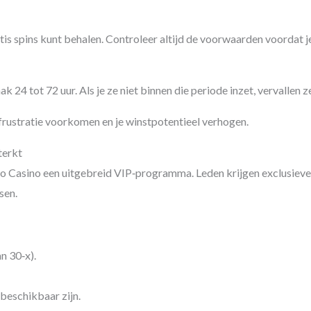
is spins kunt behalen. Controleer altijd de voorwaarden voordat j
24 tot 72 uur. Als je ze niet binnen die periode inzet, vervallen z
 frustratie voorkomen en je winstpotentieel verhogen.
terkt
ino Casino een uitgebreid VIP‑programma. Leden krijgen exclusieve
sen.
n 30‑x).
 beschikbaar zijn.