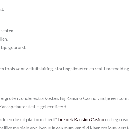
d.
renten.
llen.
 tijd gebruikt.
tools voor zelfuitsluiting, stortingslimieten en real‑time melding
e vergroten zonder extra kosten. Bij Kansino Casino vind je een c
nsspelautoriteit is gelicentieerd.
ordelen die dit platform biedt?
bezoek Kansino Casino
en begin van
elijke mobiele app, ben je in een mum van tijd klaar om jouw eerst