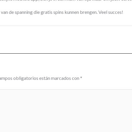
t van de spanning die gratis spins kunnen brengen. Veel succes!
ampos obligatorios están marcados con
*