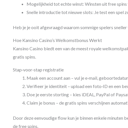
Mogelijkheid tot echte winst: Winsten uit free spin
Snelle introductie tot nieuwe slots: Je test een spel z
Heb je je ooit afgevraagd waarom sommige spelers sneller w
Hoe Kansino Casino’s Welkomstbonus Werkt
Kansino Casino biedt een van de meest royale welkomstpak
gratis spins.
Stap‑voor‑stap registratie
Maak een account aan – vul je e‑mail, geboortedatu
Verifieer je identiteit – upload een foto‑ID en een be
Doe je eerste storting – kies iDEAL, PayPal of Paysa
Claim je bonus – de gratis spins verschijnen automati
Door deze eenvoudige flow kun je binnen enkele minuten b
de free spins.