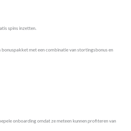
is spins inzetten.
en bonuspakket met een combinatie van stortingsbonus en
soepele onboarding omdat ze meteen kunnen profiteren van