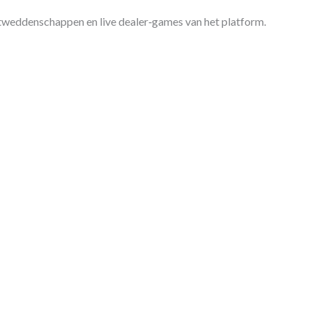
ortweddenschappen en live dealer‑games van het platform.