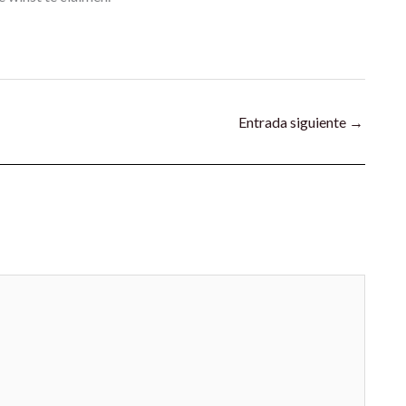
Entrada siguiente
→