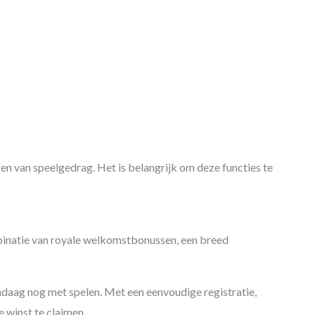
en van speelgedrag. Het is belangrijk om deze functies te
ombinatie van royale welkomstbonussen, een breed
daag nog met spelen. Met een eenvoudige registratie,
e winst te claimen.