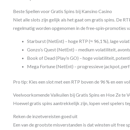
Beste Spellen voor Gratis Spins bij Kansino Casino
Niet alle slots zijn gelijk als het gaat om gratis spins. De 
regelmatig worden opgenomen in de free‑spin‑promoties v
Starburst (NetEnt) – hoge RTP (≈ 96,1 %), lage volatil
Gonzo’s Quest (NetEnt) – medium volatiliteit, avont
Book of Dead (Play’n GO) – hoge volatiliteit, potent
Mega Fortune (NetEnt) – progressieve jackpot, perfe
Pro tip: Kies een slot met een RTP boven de 96 % en een volat
Veelvoorkomende Valkuilen bij Gratis Spins en Hoe Ze te 
Hoewel gratis spins aantrekkelijk zijn, lopen veel spelers 
Reken de inzetvereisten goed uit
Een van de grootste misverstanden is dat winsten uit free s