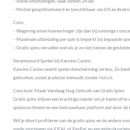
– Snelle uitbetalingen, vaak binnen 24 uur.
– Mobiel geoptimaliseerd en beschikbaar via iOS en Androi
Cons:
– Wagering‑eisen kunnen hoger zijn dan bij sommige concur
– Maximale uitbetaling per spin is beperkt bij bepaalde spe
– Gratis spins vervallen snel als je ze niet binnen de gestelde
Verantwoord Spelen bij Kansino Casino
Kansino Casino neemt spelersbescherming serieus. Ze bieden 
gebruiken, zodat je plezier behoudt zonder risico’s.
Conclusie: Maak Vandaag Nog Gebruik van Gratis Spins
Gratis spins blijven een krachtige manier om je bankroll t
spelassortiment en een betrouwbaar platform dat door de Ka
Wil je direct profiteren van de gratis spins en de andere vo
snelle stortingen via iDEAL of PayPal, en een gebruiksvriend