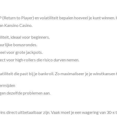
RTP (Return to Player) en volatiliteit bepalen hoeveel je kunt winne
an Kansino Casino.
iteit, ideaal voor beginners.
uurlijke bonusrondes.
ieel voor grote jackpots.
ct voor high‑rollers die risico durven nemen.
iliteit die past bij je bankroll. Zo maximaliseer je je winstkansen t
Vermijden
tegen dezelfde problemen aan.
pins direct uitbetaalbaar zijn. Vaak moet je een wagering van 30‑