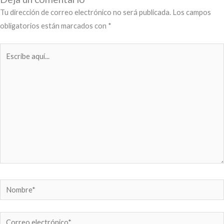
Tu dirección de correo electrónico no será publicada.
Los campos
obligatorios están marcados con
*
Escribe
aquí...
Nombre*
Correo