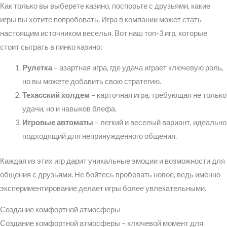
Как только вы выберете казино, поспорьте с друзьями, какие
игры вы хотите попробовать. Игра в компании может стать
настоящим источником веселья. Вот наш топ-3 игр, которые
стоит сыграть в пинко казино:
Рулетка
– азартная игра, где удача играет ключевую роль,
но вы можете добавить свою стратегию.
Техасский холдем
– карточная игра, требующая не только
удачи, но и навыков блефа.
Игровые автоматы
– легкий и веселый вариант, идеально
подходящий для непринужденного общения.
Каждая из этих игр дарит уникальные эмоции и возможности для
общения с друзьями. Не бойтесь пробовать новое, ведь именно
экспериментирование делает игры более увлекательными.
Создание комфортной атмосферы
Создание комфортной атмосферы – ключевой момент для