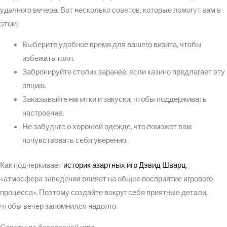
удачного вечера. Вот несколько советов, которые помогут вам в
этом:
Выберите удобное время для вашего визита, чтобы
избежать толп.
Забронируйте столик заранее, если казино предлагает эту
опцию.
Заказывайте напитки и закуски, чтобы поддерживать
настроение.
Не забудьте о хорошей одежде, что поможет вам
почувствовать себя уверенно.
Как подчеркивает
историк азартных игр Дэвид Шварц
,
«атмосфера заведения влияет на общее восприятие игрового
процесса». Поэтому создайте вокруг себя приятные детали,
чтобы вечер запомнился надолго.