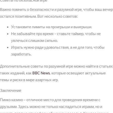
Советы по безопасной игре
Важно помнить о безопасности и разумной игре, чтобы ваш вечер
остался позитивным. Вот несколько советов:
Установите лимиты на проигрыши и выигрыши.
Не забывайте про время – ставьте таймер, чтобы не
увлечься слишком сильно.
Играть нужно ради удовольствия, а не для того, чтобы
заработать.
Дополнительные советы по разумной игре можно найти в статьях
таких изданий, как
BBC News
, которые освещают актуальные
темы и риски в мире азартных игр.
Заключение
Пинко казино – отличное место для проведения времени с
друзьями. Здесь можно не только насладиться играми, но и