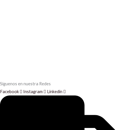
Síguenos en nuestra Redes
Facebook
Instagram
Linkedin