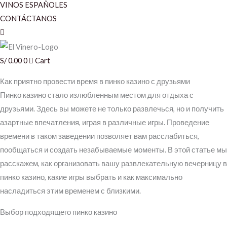
VINOS ESPAÑOLES
CONTÁCTANOS
S/
0.00
0
Cart
Как приятно провести время в пинко казино с друзьями
Пинко казино стало излюбленным местом для отдыха с
друзьями. Здесь вы можете не только развлечься, но и получить
азартные впечатления, играя в различные игры. Проведение
времени в таком заведении позволяет вам расслабиться,
пообщаться и создать незабываемые моменты. В этой статье мы
расскажем, как организовать вашу развлекательную вечерницу в
пинко казино, какие игры выбрать и как максимально
насладиться этим временем с близкими.
Выбор подходящего пинко казино