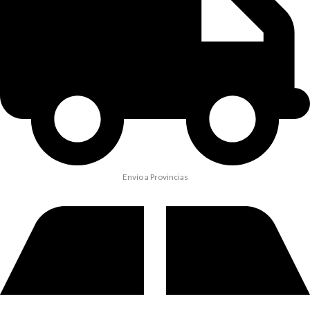
Envío a Provincias