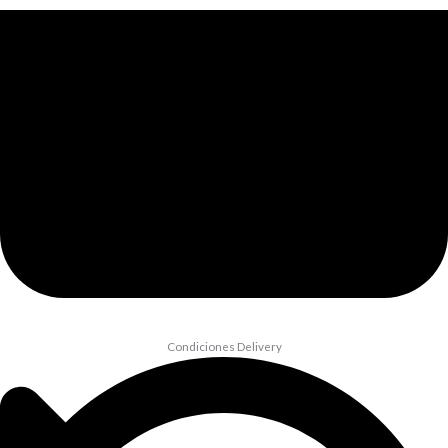
Condiciones Delivery