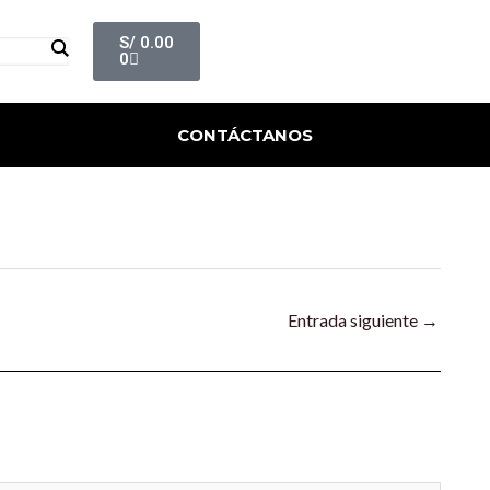
Cart
S/
0.00
0
CONTÁCTANOS
Entrada siguiente
→