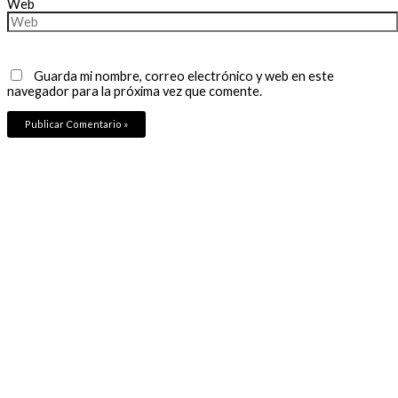
Web
Guarda mi nombre, correo electrónico y web en este
navegador para la próxima vez que comente.