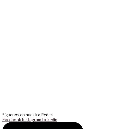
Síguenos en nuestra Redes
Facebook
Instagram
Linkedin