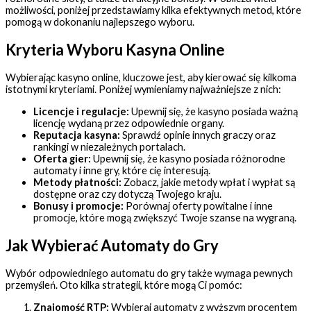
możliwości, poniżej przedstawiamy kilka efektywnych metod, które
pomogą w dokonaniu najlepszego wyboru.
Kryteria Wyboru Kasyna Online
Wybierając kasyno online, kluczowe jest, aby kierować się kilkoma
istotnymi kryteriami. Poniżej wymieniamy najważniejsze z nich:
Licencje i regulacje:
Upewnij się, że kasyno posiada ważną
licencję wydaną przez odpowiednie organy.
Reputacja kasyna:
Sprawdź opinie innych graczy oraz
rankingi w niezależnych portalach.
Oferta gier:
Upewnij się, że kasyno posiada różnorodne
automaty i inne gry, które cię interesują.
Metody płatności:
Zobacz, jakie metody wpłat i wypłat są
dostępne oraz czy dotyczą Twojego kraju.
Bonusy i promocje:
Porównaj oferty powitalne i inne
promocje, które mogą zwiększyć Twoje szanse na wygraną.
Jak Wybierać Automaty do Gry
Wybór odpowiedniego automatu do gry także wymaga pewnych
przemyśleń. Oto kilka strategii, które mogą Ci pomóc:
Znajomość RTP:
Wybieraj automaty z wyższym procentem