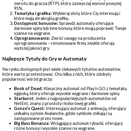
zwrotu do gracza (RTP), który zazwyczaj wynosi powyżej
95%.
Tematyka i grafika:
Wybieraj sloty, które Cię interesują i
które mają atrakcyjną grafikę.
Dostępność bonusów:
Sprawdź automaty oferujące
darmowe spiny lub inne bonusy, które mogą poprawić Twoje
szanse na wygrane.
Oprogramowanie:
Zwróć uwagę na producenta
oprogramowania – renomowane firmy zwykle oferują
wyższej jakości gry.
Najlepsze Tytuły do Gry w Automaty
Na rynku dostępnych jest wiele ciekawych tytułów automatów,
które warto przetestować. Oto kilka z nich, które zdobyły
popularność wśród graczy:
Book of Dead:
Klasyczny automat od Play’n GO z tematyką
egipską, który oferuje wysokie wygrane i darmowe spiny.
Starburst:
Jeden z najpopularniejszych automatów od
NetEnt, znany z prostoty i kolorowej grafiki.
Gonzo’s Quest:
Interesujący automat z animacją, oferujący
unikalny system Avalanche, gdzie symbole znikają i są
zastępowane przez nowe.
Big Bass Bonanza:
Wciągający automat rybacki, oferujący
różne bonusy i wysokie szanse na wygrane.