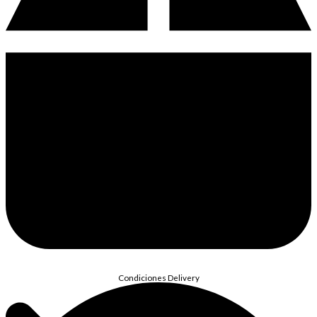
Condiciones Delivery