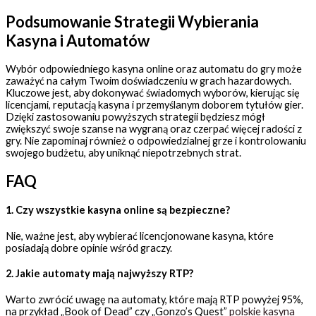
Podsumowanie Strategii Wybierania
Kasyna i Automatów
Wybór odpowiedniego kasyna online oraz automatu do gry może
zaważyć na całym Twoim doświadczeniu w grach hazardowych.
Kluczowe jest, aby dokonywać świadomych wyborów, kierując się
licencjami, reputacją kasyna i przemyślanym doborem tytułów gier.
Dzięki zastosowaniu powyższych strategii będziesz mógł
zwiększyć swoje szanse na wygraną oraz czerpać więcej radości z
gry. Nie zapominaj również o odpowiedzialnej grze i kontrolowaniu
swojego budżetu, aby uniknąć niepotrzebnych strat.
FAQ
1. Czy wszystkie kasyna online są bezpieczne?
Nie, ważne jest, aby wybierać licencjonowane kasyna, które
posiadają dobre opinie wśród graczy.
2. Jakie automaty mają najwyższy RTP?
Warto zwrócić uwagę na automaty, które mają RTP powyżej 95%,
na przykład „Book of Dead” czy „Gonzo’s Quest”
polskie kasyna