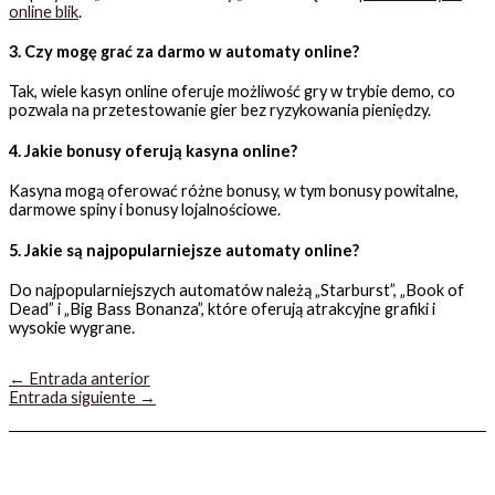
online blik
.
3. Czy mogę grać za darmo w automaty online?
Tak, wiele kasyn online oferuje możliwość gry w trybie demo, co
pozwala na przetestowanie gier bez ryzykowania pieniędzy.
4. Jakie bonusy oferują kasyna online?
Kasyna mogą oferować różne bonusy, w tym bonusy powitalne,
darmowe spiny i bonusy lojalnościowe.
5. Jakie są najpopularniejsze automaty online?
Do najpopularniejszych automatów należą „Starburst”, „Book of
Dead” i „Big Bass Bonanza”, które oferują atrakcyjne grafiki i
wysokie wygrane.
←
Entrada anterior
Entrada siguiente
→