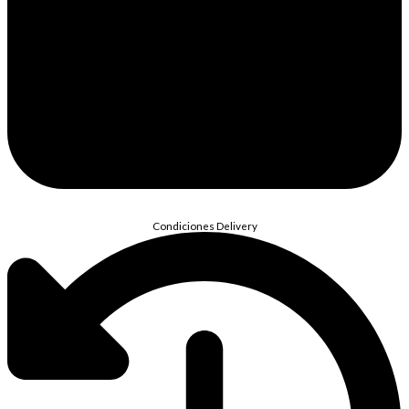
Condiciones Delivery