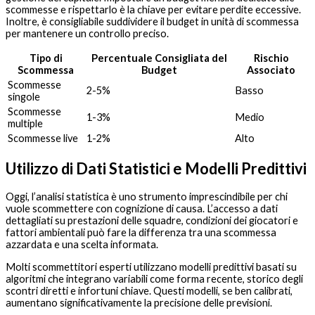
scommesse e rispettarlo è la chiave per evitare perdite eccessive.
Inoltre, è consigliabile suddividere il budget in unità di scommessa
per mantenere un controllo preciso.
Tipo di
Percentuale Consigliata del
Rischio
Scommessa
Budget
Associato
Scommesse
2-5%
Basso
singole
Scommesse
1-3%
Medio
multiple
Scommesse live
1-2%
Alto
Utilizzo di Dati Statistici e Modelli Predittivi
Oggi, l’analisi statistica è uno strumento imprescindibile per chi
vuole scommettere con cognizione di causa. L’accesso a dati
dettagliati su prestazioni delle squadre, condizioni dei giocatori e
fattori ambientali può fare la differenza tra una scommessa
azzardata e una scelta informata.
Molti scommettitori esperti utilizzano modelli predittivi basati su
algoritmi che integrano variabili come forma recente, storico degli
scontri diretti e infortuni chiave. Questi modelli, se ben calibrati,
aumentano significativamente la precisione delle previsioni.