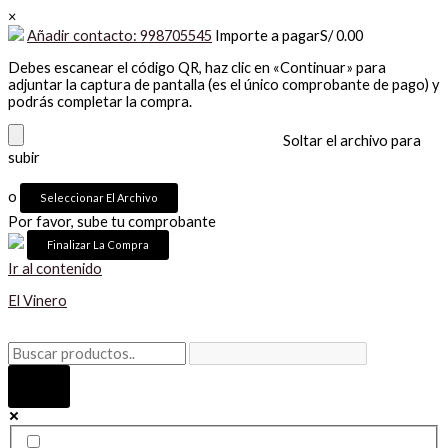
×
Añadir contacto: 998705545
Importe a pagar
S/
0.00
Debes escanear el código QR, haz clic en «Continuar» para
adjuntar la captura de pantalla (es el único comprobante de pago) y
podrás completar la compra.
Soltar el archivo para
subir
o
Seleccionar El Archivo
Por favor, sube tu comprobante
Ir al contenido
El Vinero