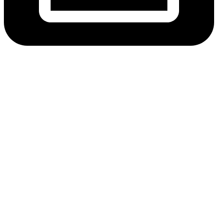
Política de Cupones
Pagos 100% Seguros
Contáctanos : ventas@elvinero.pe
Canal de Atención Digital
©
EDAL BRANDS
2022 todos los derechos reservados | Diseñado
por
GRUVA
| Desarrollado por
Kalp Perú
Por Categoría