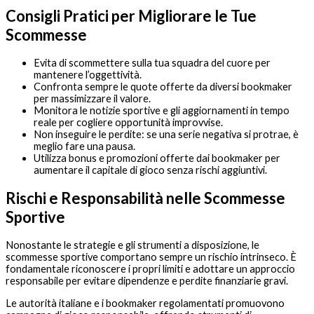
Consigli Pratici per Migliorare le Tue
Scommesse
Evita di scommettere sulla tua squadra del cuore per
mantenere l’oggettività.
Confronta sempre le quote offerte da diversi bookmaker
per massimizzare il valore.
Monitora le notizie sportive e gli aggiornamenti in tempo
reale per cogliere opportunità improvvise.
Non inseguire le perdite: se una serie negativa si protrae, è
meglio fare una pausa.
Utilizza bonus e promozioni offerte dai bookmaker per
aumentare il capitale di gioco senza rischi aggiuntivi.
Rischi e Responsabilità nelle Scommesse
Sportive
Nonostante le strategie e gli strumenti a disposizione, le
scommesse sportive comportano sempre un rischio intrinseco. È
fondamentale riconoscere i propri limiti e adottare un approccio
responsabile per evitare dipendenze e perdite finanziarie gravi.
Le autorità italiane e i bookmaker regolamentati promuovono