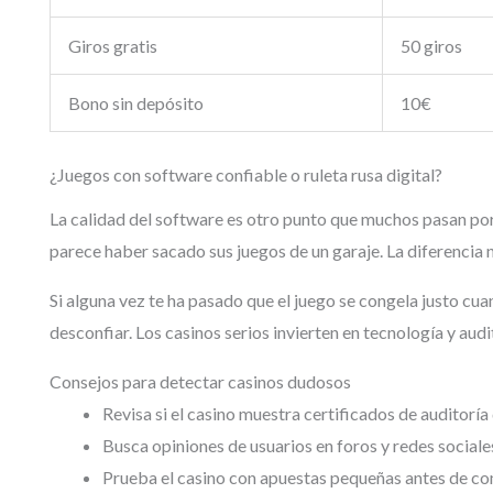
Giros gratis
50 giros
Bono sin depósito
10€
¿Juegos con software confiable o ruleta rusa digital?
La calidad del software es otro punto que muchos pasan po
parece haber sacado sus juegos de un garaje. La diferencia no 
Si alguna vez te ha pasado que el juego se congela justo cua
desconfiar. Los casinos serios invierten en tecnología y aud
Consejos para detectar casinos dudosos
Revisa si el casino muestra certificados de auditoría
Busca opiniones de usuarios en foros y redes sociale
Prueba el casino con apuestas pequeñas antes de co