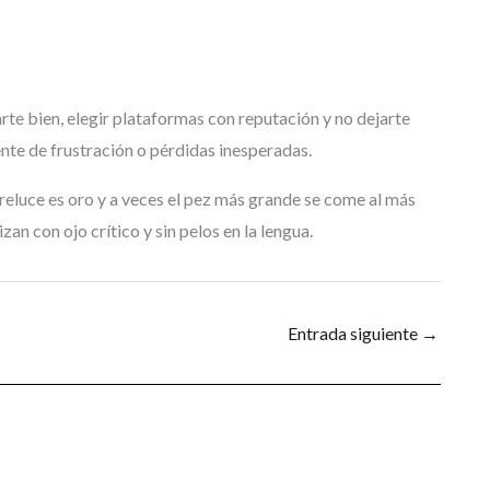
rmarte bien, elegir plataformas con reputación y no dejarte
ente de frustración o pérdidas inesperadas.
e reluce es oro y a veces el pez más grande se come al más
an con ojo crítico y sin pelos en la lengua.
Entrada siguiente
→