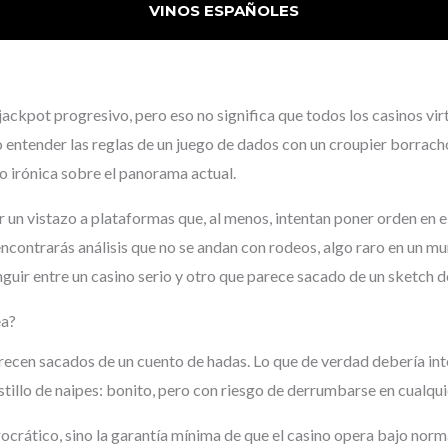
VINOS ESPAÑOLES
 jackpot progresivo, pero eso no significa que todos los casinos vir
entender las reglas de un juego de dados con un croupier borracho
lgo irónica sobre el panorama actual.
ar un vistazo a plataformas que, al menos, intentan poner orden en e
ncontrarás análisis que no se andan con rodeos, algo raro en un 
inguir entre un casino serio y otro que parece sacado de un sketch 
ea?
recen sacados de un cuento de hadas. Lo que de verdad debería inter
castillo de naipes: bonito, pero con riesgo de derrumbarse en cualq
ocrático, sino la garantía mínima de que el casino opera bajo norma