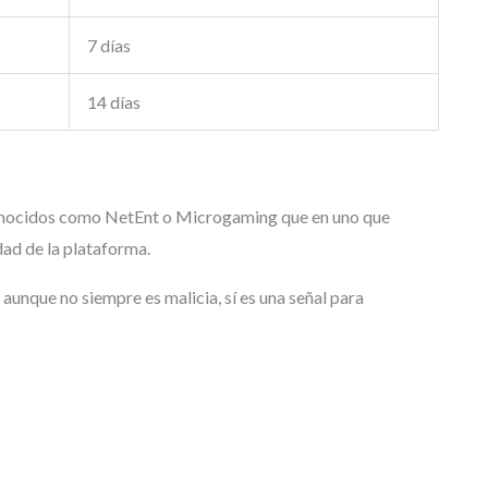
7 días
14 días
econocidos como NetEnt o Microgaming que en uno que
idad de la plataforma.
 aunque no siempre es malicia, sí es una señal para