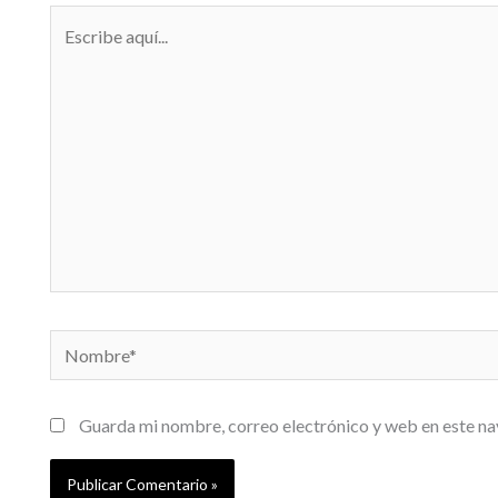
Escribe
aquí...
Nombre*
Guarda mi nombre, correo electrónico y web en este n