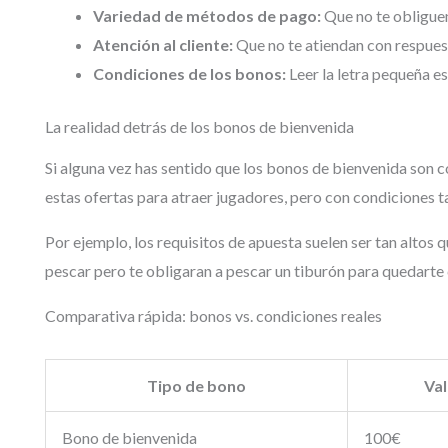
Variedad de métodos de pago:
Que no te obliguen 
Atención al cliente:
Que no te atiendan con respuest
Condiciones de los bonos:
Leer la letra pequeña e
La realidad detrás de los bonos de bienvenida
Si alguna vez has sentido que los bonos de bienvenida son 
estas ofertas para atraer jugadores, pero con condiciones ta
Por ejemplo, los requisitos de apuesta suelen ser tan altos q
pescar pero te obligaran a pescar un tiburón para quedarte co
Comparativa rápida: bonos vs. condiciones reales
Tipo de bono
Va
Bono de bienvenida
100€