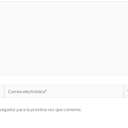
Correo
W
electrónico*
avegador para la próxima vez que comente.