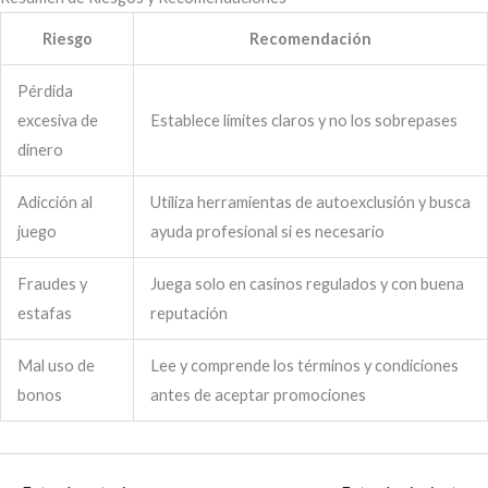
Riesgo
Recomendación
Pérdida
excesiva de
Establece límites claros y no los sobrepases
dinero
Adicción al
Utiliza herramientas de autoexclusión y busca
juego
ayuda profesional si es necesario
Fraudes y
Juega solo en casinos regulados y con buena
estafas
reputación
Mal uso de
Lee y comprende los términos y condiciones
bonos
antes de aceptar promociones