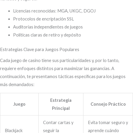
Licencias reconocidas: MGA, UKGC, DGOJ
Protocolos de encriptación SSL
Auditorías independientes de juegos
Políticas claras de retiro y depósito
Estrategias Clave para Juegos Populares
Cada juego de casino tiene sus particularidades y, por lo tanto,
requiere enfoques distintos para maximizar las ganancias. A
continuación, te presentamos tácticas específicas para los juegos
más demandados:
Estrategia
Juego
Consejo Práctico
Principal
Contar cartas y
Evita tomar seguro y
Blackjack
seguir la
aprende cuándo