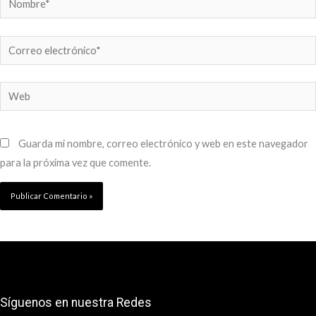
Correo
electrónico*
Web
Guarda mi nombre, correo electrónico y web en este navegador
para la próxima vez que comente.
Síguenos en nuestra Redes