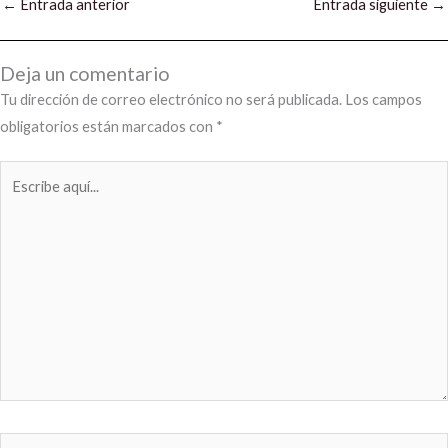
←
Entrada anterior
Entrada siguiente
→
Deja un comentario
Tu dirección de correo electrónico no será publicada.
Los campos
obligatorios están marcados con
*
Escribe
aquí...
Nombre*