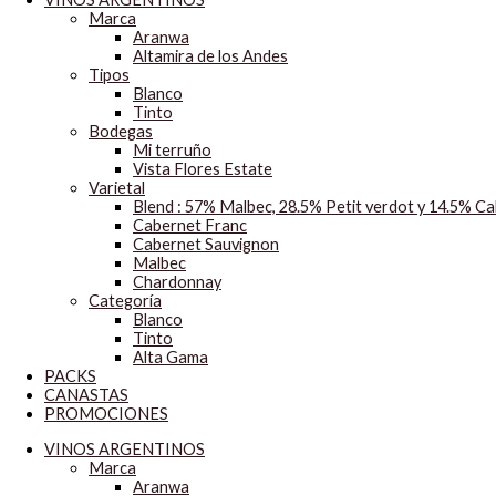
Marca
Aranwa
Altamira de los Andes
Tipos
Blanco
Tinto
Bodegas
Mi terruño
Vista Flores Estate
Varietal
Blend : 57% Malbec, 28.5% Petit verdot y 14.5% C
Cabernet Franc
Cabernet Sauvignon
Malbec
Chardonnay
Categoría
Blanco
Tinto
Alta Gama
PACKS
CANASTAS
PROMOCIONES
VINOS ARGENTINOS
Marca
Aranwa