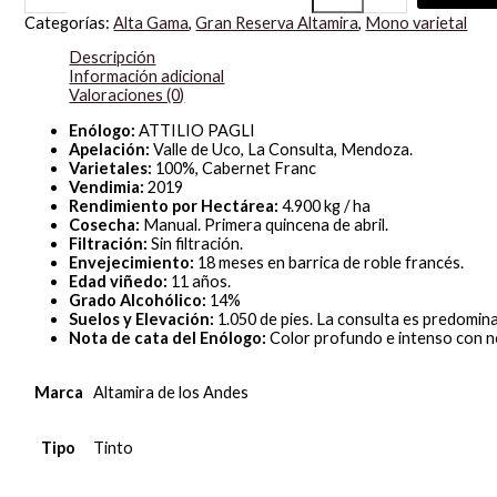
Categorías:
Alta Gama
,
Gran Reserva Altamira
,
Mono varietal
Descripción
Información adicional
Valoraciones (0)
Enólogo:
ATTILIO PAGLI
Apelación:
Valle de Uco, La Consulta, Mendoza.
Varietales:
100%, Cabernet Franc
Vendimia:
2019
Rendimiento por Hectárea:
4.900 kg / ha
Cosecha:
Manual. Primera quincena de abril.
Filtración:
Sin filtración.
Envejecimiento:
18 meses en barrica de roble francés.
Edad viñedo:
11 años.
Grado Alcohólico:
14%
Suelos y Elevación:
1.050 de pies. La consulta es predomina
Nota de cata del Enólogo:
Color profundo e intenso con no
Marca
Altamira de los Andes
Tipo
Tinto