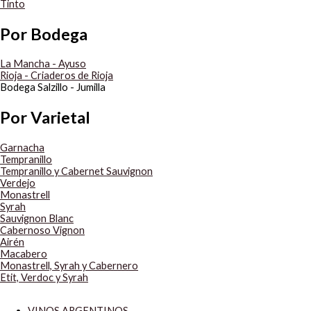
Tinto
Por Bodega
La Mancha - Ayuso
Rioja - Criaderos de Rioja
Bodega Salzillo - Jumilla
Por Varietal
Garnacha
Tempranillo
Tempranillo y Cabernet Sauvignon
Verdejo
Monastrell
Syrah
Sauvignon Blanc
Cabernoso Vignon
Airén
Macabero
Monastrell, Syrah y Cabernero
Etit, Verdoc y Syrah
VINOS ARGENTINOS