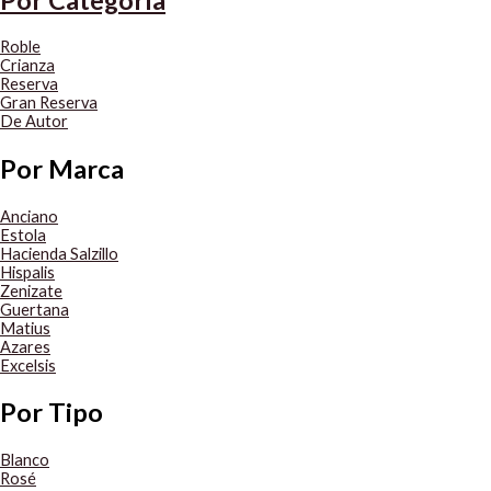
Roble
Crianza
Reserva
Gran Reserva
De Autor
Por Marca
Anciano
Estola
Hacienda Salzillo
Hispalis
Zenizate
Guertana
Matius
Azares
Excelsis
Por Tipo
Blanco
Rosé