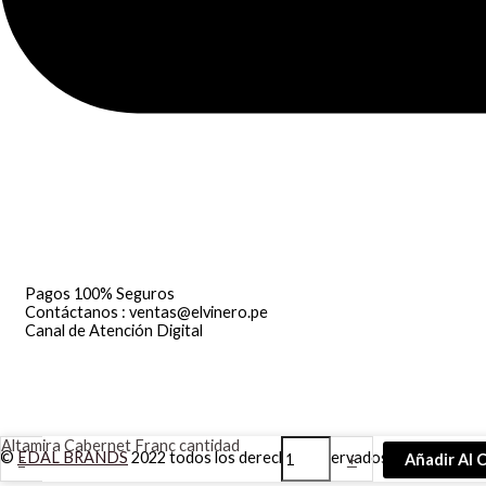
Pagos 100% Seguros
Contáctanos : ventas@elvinero.pe
Canal de Atención Digital
Altamira Cabernet Franc cantidad
©
EDAL BRANDS
2022 todos los derechos reservados | Diseñado p
-
+
Añadir Al 