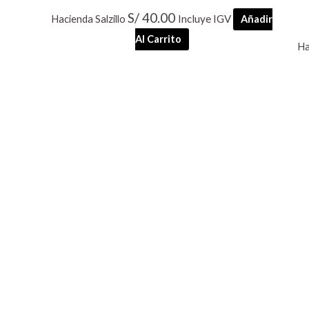
S/
40.00
Incluye IGV
Hacienda Salzillo
Añadir
Al Carrito
Ha