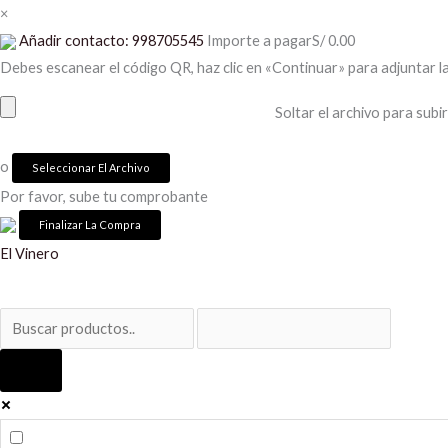
Ir
×
al
Añadir contacto: 998705545
Importe a pagar
S/
0.00
contenido
Debes escanear el código QR, haz clic en «Continuar» para adjuntar l
Soltar el archivo para subir
o
Seleccionar El Archivo
Por favor, sube tu comprobante
Anciano
El Vinero
Rioja
Garnacha
cantidad