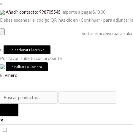
Ir
×
al
Añadir contacto: 998705545
Importe a pagar
S/
0.00
contenido
Debes escanear el código QR, haz clic en «Continuar» para adjuntar l
Soltar el archivo para subir
o
Seleccionar El Archivo
Por favor, sube tu comprobante
Avanti
El Vinero
Malbec
cantidad