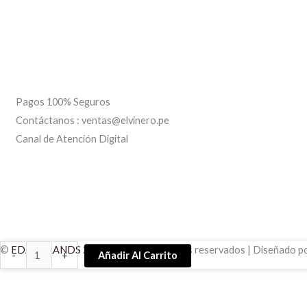
Pagos 100% Seguros
Contáctanos : ventas@elvinero.pe
Canal de Atención Digital
Avanti
©
EDAL BRANDS
2022 todos los derechos reservados | Diseñado p
-
+
Añadir Al Carrito
Malbec
cantidad