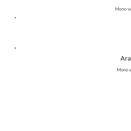
Mono va
Ara
Mono v