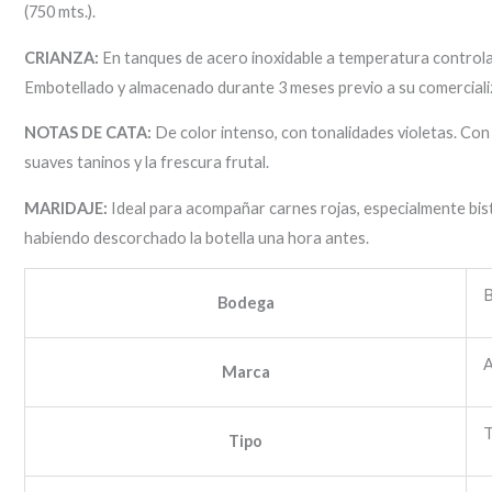
(750 mts.).
CRIANZA:
En tanques de acero inoxidable a temperatura controlad
Embotellado y almacenado durante 3 meses previo a su comercializ
NOTAS DE CATA:
De color intenso, con tonalidades violetas. Con 
suaves taninos y la frescura frutal.
MARIDAJE:
Ideal para acompañar carnes rojas, especialmente bist
habiendo descorchado la botella una hora antes.
B
Bodega
A
Marca
T
Tipo