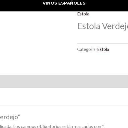
VINOS ESPAÑOLES
Estola
Estola Verdej
Categoría:
Estola
Verdejo”
licada.
Los campos obligatorios están marcados con
*