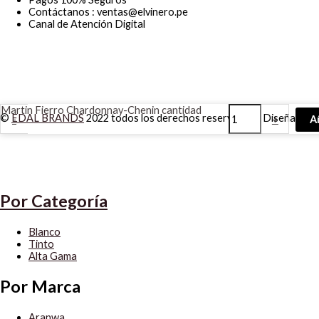
Contáctanos : ventas@elvinero.pe
Canal de Atención Digital
Martin Fierro Chardonnay-Chenin cantidad
©
EDAL BRANDS
2022 todos los derechos reservados | Diseñado p
-
+
A
Por Categoría
Blanco
Tinto
Alta Gama
Por Marca
Aranwa