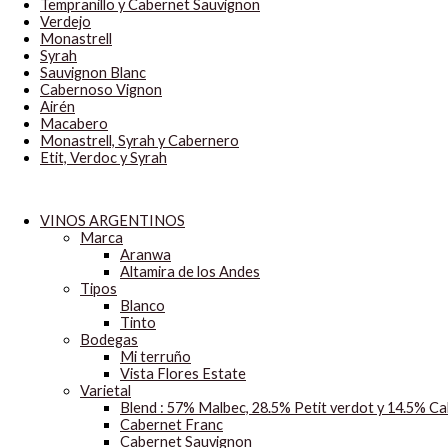
Tempranillo y Cabernet Sauvignon
Verdejo
Monastrell
Syrah
Sauvignon Blanc
Cabernoso Vignon
Airén
Macabero
Monastrell, Syrah y Cabernero
Etit, Verdoc y Syrah
VINOS ARGENTINOS
Marca
Aranwa
Altamira de los Andes
Tipos
Blanco
Tinto
Bodegas
Mi terruño
Vista Flores Estate
Varietal
Blend : 57% Malbec, 28.5% Petit verdot y 14.5% C
Cabernet Franc
Cabernet Sauvignon