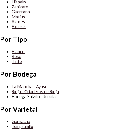
Hispalis
Zenizate
Guertana
Matius
Azares
Excelsis
Por Tipo
Blanco
Rosé
Tinto
Por Bodega
La Mancha - Ayuso
Rioja - Criaderos de Rioja
Bodega Salzillo - Jumilla
Por Varietal
Garnacha
Tempranillo