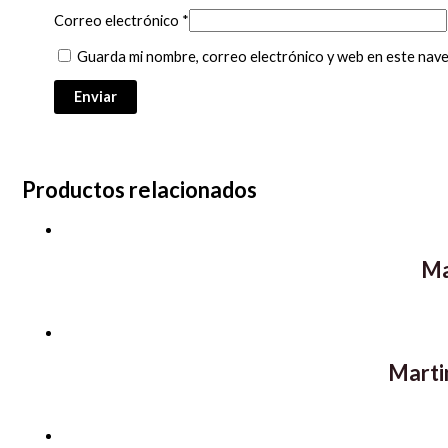
Correo electrónico
*
Guarda mi nombre, correo electrónico y web en este nav
Productos relacionados
Ma
Marti