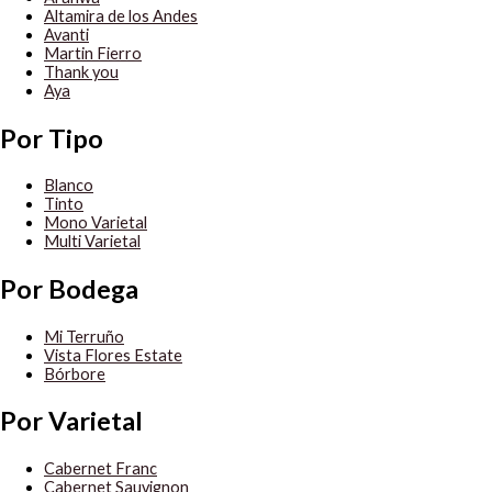
Altamira de los Andes
Avanti
Martin Fierro
Thank you
Aya
Por Tipo
Blanco
Tinto
Mono Varietal
Multi Varietal
Por Bodega
Mi Terruño
Vista Flores Estate
Bórbore
Por Varietal
Cabernet Franc
Cabernet Sauvignon