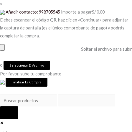
Ir
×
al
Añadir contacto: 998705545
Importe a pagar
S/
0.00
contenido
Debes escanear el código QR, haz clic en «Continuar» para adjuntar
la captura de pantalla (es el único comprobante de pago) y podrás
completar la compra.
Soltar el archivo para subir
o
Seleccionar El Archivo
Por favor, sube tu comprobante