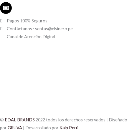
Política de Cupones
Pagos 100% Seguros
Contáctanos : ventas@elvinero.pe
Canal de Atención Digital
©
EDAL BRANDS
2022 todos los derechos reservados | Diseñado
por
GRUVA
| Desarrollado por
Kalp Perú