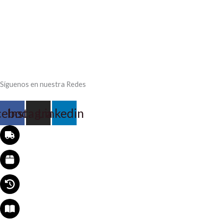
Síguenos en nuestra Redes
cebook
Instagram
Linkedin
Envío a Provincias
Condiciones Delivery
Condiciones para Devolución
Libro de Reclamos