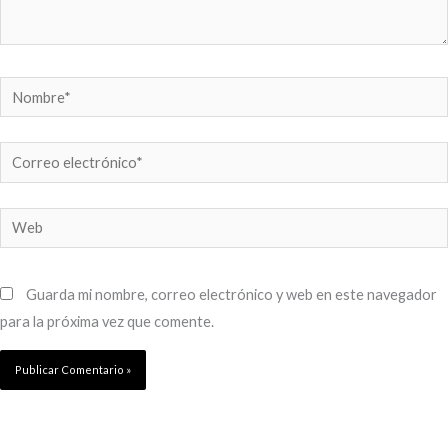
Nombre*
Correo
electrónico*
Web
Guarda mi nombre, correo electrónico y web en este navegador
para la próxima vez que comente.