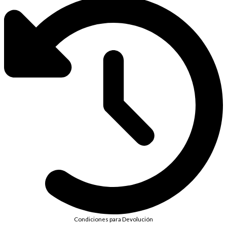
Condiciones para Devolución