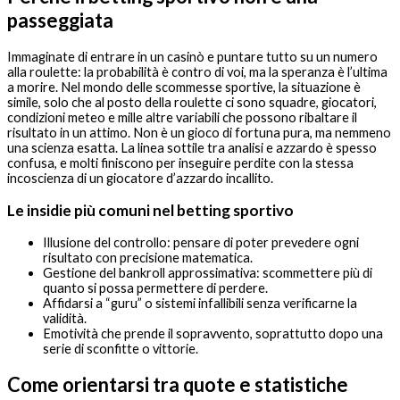
passeggiata
Immaginate di entrare in un casinò e puntare tutto su un numero
alla roulette: la probabilità è contro di voi, ma la speranza è l’ultima
a morire. Nel mondo delle scommesse sportive, la situazione è
simile, solo che al posto della roulette ci sono squadre, giocatori,
condizioni meteo e mille altre variabili che possono ribaltare il
risultato in un attimo. Non è un gioco di fortuna pura, ma nemmeno
una scienza esatta. La linea sottile tra analisi e azzardo è spesso
confusa, e molti finiscono per inseguire perdite con la stessa
incoscienza di un giocatore d’azzardo incallito.
Le insidie più comuni nel betting sportivo
Illusione del controllo: pensare di poter prevedere ogni
risultato con precisione matematica.
Gestione del bankroll approssimativa: scommettere più di
quanto si possa permettere di perdere.
Affidarsi a “guru” o sistemi infallibili senza verificarne la
validità.
Emotività che prende il sopravvento, soprattutto dopo una
serie di sconfitte o vittorie.
Come orientarsi tra quote e statistiche