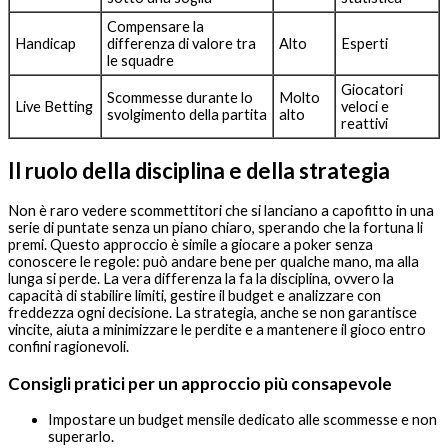
Compensare la
Handicap
differenza di valore tra
Alto
Esperti
le squadre
Giocatori
Scommesse durante lo
Molto
Live Betting
veloci e
svolgimento della partita
alto
reattivi
Il ruolo della disciplina e della strategia
Non è raro vedere scommettitori che si lanciano a capofitto in una
serie di puntate senza un piano chiaro, sperando che la fortuna li
premi. Questo approccio è simile a giocare a poker senza
conoscere le regole: può andare bene per qualche mano, ma alla
lunga si perde. La vera differenza la fa la disciplina, ovvero la
capacità di stabilire limiti, gestire il budget e analizzare con
freddezza ogni decisione. La strategia, anche se non garantisce
vincite, aiuta a minimizzare le perdite e a mantenere il gioco entro
confini ragionevoli.
Consigli pratici per un approccio più consapevole
Impostare un budget mensile dedicato alle scommesse e non
superarlo.