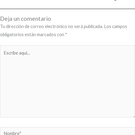
Deja un comentario
Tu dirección de correo electrónico no será publicada.
Los campos
obligatorios están marcados con
*
Escribe
aquí...
Nombre*