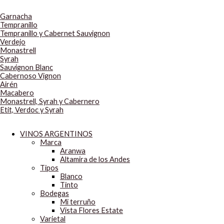
Garnacha
Tempranillo
Tempranillo y Cabernet Sauvignon
Verdejo
Monastrell
Syrah
Sauvignon Blanc
Cabernoso Vignon
Airén
Macabero
Monastrell, Syrah y Cabernero
Etit, Verdoc y Syrah
VINOS ARGENTINOS
Marca
Aranwa
Altamira de los Andes
Tipos
Blanco
Tinto
Bodegas
Mi terruño
Vista Flores Estate
Varietal