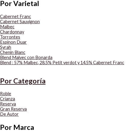
Por Varietal
Cabernet Franc
Cabernet Sauvignon
Malbec
Chardonnay
Torrontes
Espinon Duar
Syrah
Chenin Blanc
Blend Malvec con Bonarda
Blend : 57% Malbec, 28.5% Petit verdot y 14.5% Cabernet Franc
Por Categoría
Roble
Crianza
Reserva
Gran Reserva
De Autor
Por Marca