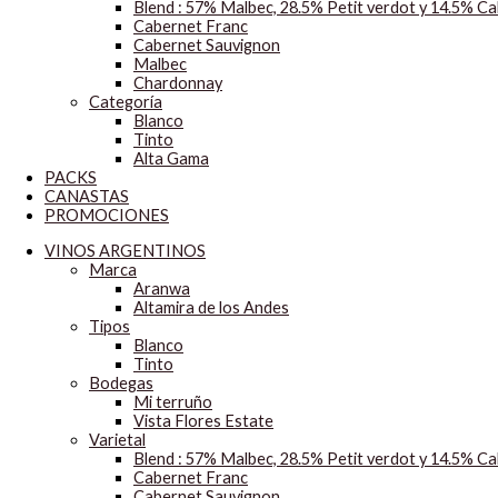
Blend : 57% Malbec, 28.5% Petit verdot y 14.5% C
Cabernet Franc
Cabernet Sauvignon
Malbec
Chardonnay
Categoría
Blanco
Tinto
Alta Gama
PACKS
CANASTAS
PROMOCIONES
VINOS ARGENTINOS
Marca
Aranwa
Altamira de los Andes
Tipos
Blanco
Tinto
Bodegas
Mi terruño
Vista Flores Estate
Varietal
Blend : 57% Malbec, 28.5% Petit verdot y 14.5% C
Cabernet Franc
Cabernet Sauvignon