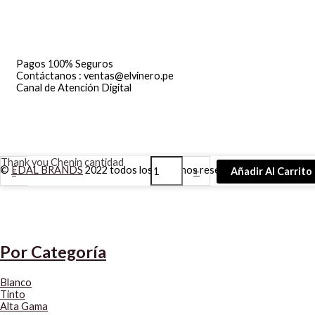
Pagos 100% Seguros
Contáctanos : ventas@elvinero.pe
Canal de Atención Digital
Thank you Chenin cantidad
©
EDAL BRANDS
2022 todos los derechos reservados | Diseñado p
-
+
Añadir Al Carrito
Por Categoría
Blanco
Tinto
Alta Gama