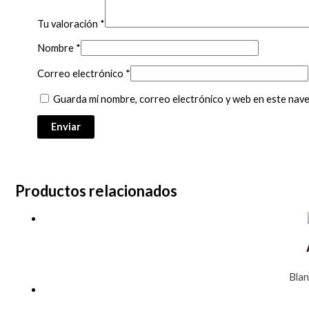
Tu valoración
*
Nombre
*
Correo electrónico
*
Guarda mi nombre, correo electrónico y web en este nav
Productos relacionados
Bla