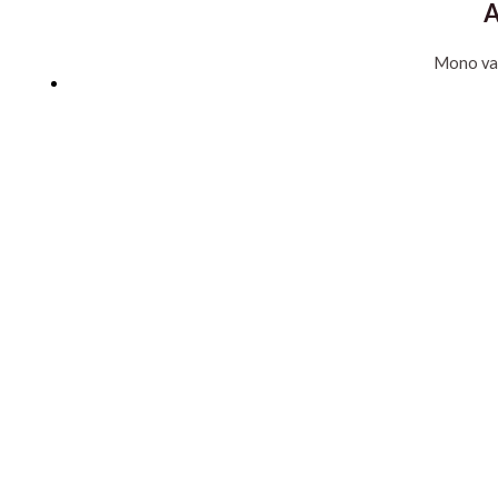
A
Mono va