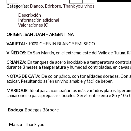
Categorías:
Blanco
,
Bórbore
,
Thank you
,
vinos
Descripción
Información adicional
Valoraciones (0)
ORIGEN: SAN JUAN – ARGENTINA
VARIETAL:
100% CHENIN BLANC SEMI SECO
VIÑEDOS:
En San Martín, en el extremo este del Valle de Tulum. 
CRIANZA:
En tanques de acero inoxidable a temperatura controlad
durante 3 meses a temperatura y humedad controladas, en cavas 
NOTAS DE CATA:
De color pálido, con tonalidades doradas. Con a
azúcar. Resultando así en un vino amable y fácil de beber.
MARIDAJE:
Ideal para acompañar los más variados platos, liger
camarones o para preparar cócteles. Servir entre entre 8o y 10o 
Bodega
Bodegas Bórbore
Marca
Thank you